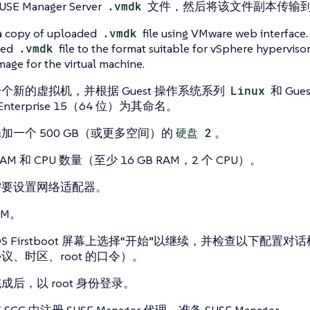
SE Manager Server
.vmdk
文件，然后将该文件副本传输到您的
a copy of uploaded
.vmdk
file using VMware web interface. 
ded
.vmdk
file to the format suitable for vSphere hypervisor
mage for the virtual machine.
个新的虚拟机，并根据 Guest 操作系统系列
Linux
和 Gue
x Enterprise 15（64 位）为其命名。
加一个 500 GB（或更多空间）的
硬盘 2
。
AM 和 CPU 数量（至少 16 GB RAM，2 个 CPU）。
需要设置网络适配器。
VM。
eOS Firstboot 屏幕上选择“开始”以继续，并检查以下配置
议、时区、root 的口令）。
成后，以 root 身份登录。
SCC 中注册 SUSE Manager 代理、准备 SUSE Manager