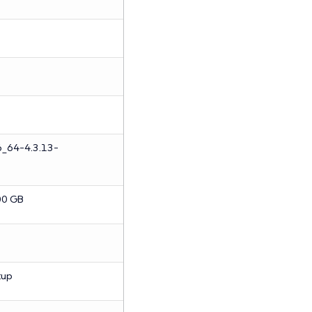
6_64-4.3.13-
0 GB
tup