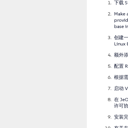
下载 SU
Make 
provi
base i
创建一
Linu
额外添
配置 R
根据
启动 
在 J
许可协
安装完
有关在 