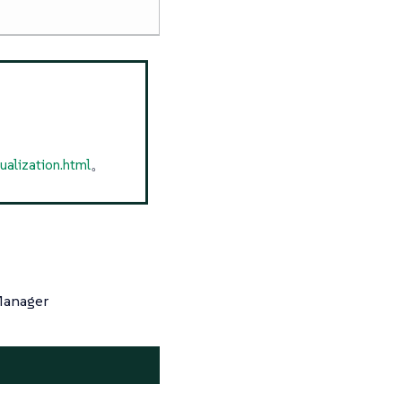
alization.html
。
nager