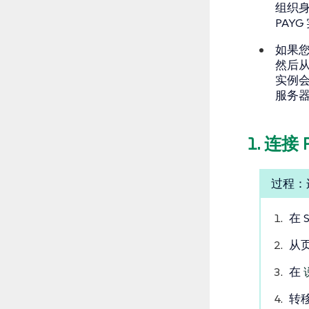
组织
PAY
如果您引
然后从
实例会
服务器
1. 连接
过程：连
在 
从
在
转