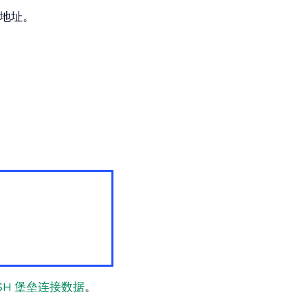
P 地址。
SH 堡垒连接数据
。