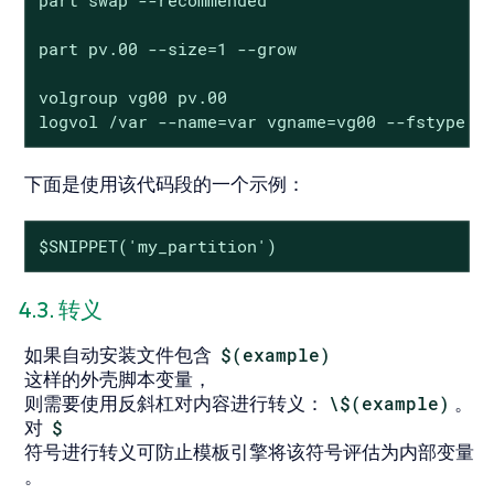
part pv.00 --size=1 --grow

volgroup vg00 pv.00

logvol /var --name=var vgname=vg00 --fstype e
下面是使用该代码段的一个示例：
$SNIPPET('my_partition')
4.3. 转义
如果自动安装文件包含
$(example)
这样的外壳脚本变量，
则需要使用反斜杠对内容进行转义：
\$(example)
。
对
$
符号进行转义可防止模板引擎将该符号评估为内部变量
。