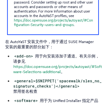
password. Consider setting up root and other user
accounts and passwords or other means of
authentication. For more information about user
accounts in the AutoYaST profiles, see
https://doc.opensuse.org/projects/autoyast/#Con
figuration-Security-users-and-groups
.
在 AutoYaST 安装文件中，用于通过 SUSE Manager
安装的最重要的部分如下：
<add-on>
用于向安装添加子通道。有关示例，
请参见
https://doc.opensuse.org/projects/autoyast/#Soft
ware-Selections-additional
。
<general>$SNIPPET('spacewalk/sles_no_
signature_checks')</general>
禁用签名检查
<software>
用于为 Unified Installer 指定产品