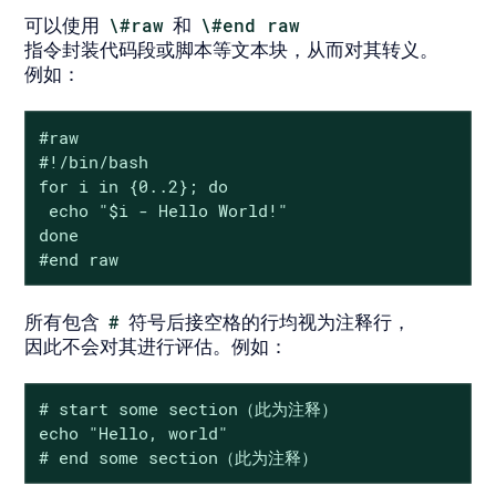
可以使用
\#raw
和
\#end raw
指令封装代码段或脚本等文本块，从而对其转义。
例如：
#raw

#!/bin/bash

for i in {0..2}; do

 echo "$i - Hello World!"

done

#end raw
所有包含
#
符号后接空格的行均视为注释行，
因此不会对其进行评估。例如：
# start some section（此为注释）

echo "Hello, world"

# end some section（此为注释）