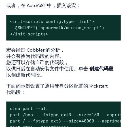
或者，在 AutoYaST 中，插入该宏：
<init-scripts config:type="list">

  $SNIPPET('spacewalk/minion_script')

</init-scripts>
宏会经过 Cobbler 的分析，
并会替换为代码段的内容。
您还可以存储自己的代码段，
以供日后在自动安装文件中使用。单击
创建代码段
以创建新代码段。
下面的示例设置了通用硬盘分区配置的 Kickstart
代码段：
clearpart --all

part /boot --fstype ext3 --size=150 --asprimar
part / --fstype ext3 --size=40000 --asprimary

part swap --recommended
