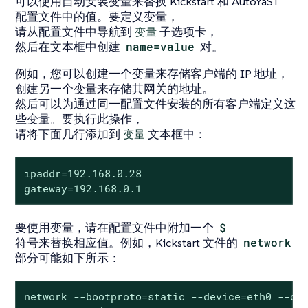
可以使用自动安装变量来替换 Kickstart 和 AutoYaST
配置文件中的值。要定义变量，
请从配置文件中导航到
变量
子选项卡，
然后在文本框中创建
name=value
对。
例如，您可以创建一个变量来存储客户端的 IP 地址，
创建另一个变量来存储其网关的地址。
然后可以为通过同一配置文件安装的所有客户端定义这
些变量。要执行此操作，
请将下面几行添加到
变量
文本框中：
ipaddr=192.168.0.28

gateway=192.168.0.1
要使用变量，请在配置文件中附加一个
$
符号来替换相应值。例如，Kickstart 文件的
network
部分可能如下所示：
network --bootproto=static --device=eth0 --onb