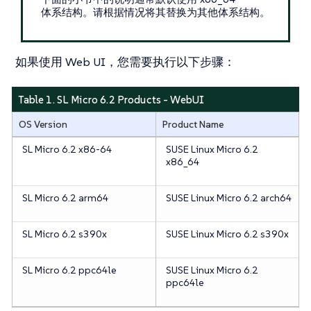
体系结构。请根据情况将其替换为其他体系结构。
如果使用 Web UI，您需要执行以下步骤：
Table 1. SL Micro 6.2 Products - WebUI
OS Version
Product Name
SL Micro 6.2 x86-64
SUSE Linux Micro 6.2
x86_64
SL Micro 6.2 arm64
SUSE Linux Micro 6.2 arch64
SL Micro 6.2 s390x
SUSE Linux Micro 6.2 s390x
SL Micro 6.2 ppc64le
SUSE Linux Micro 6.2
ppc64le