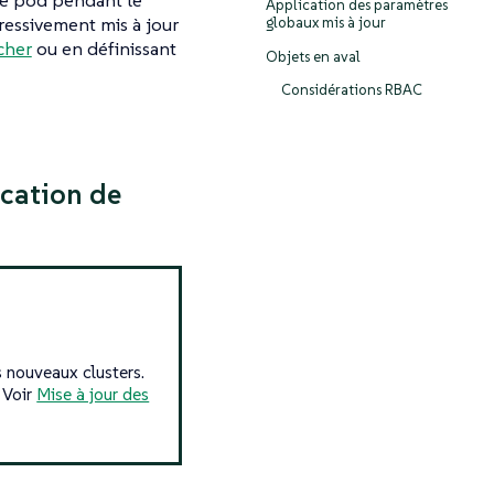
de pod pendant le
Application des paramètres
ressivement mis à jour
globaux mis à jour
ncher
ou en définissant
Objets en aval
Considérations RBAC
ication de
s nouveaux clusters.
 Voir
Mise à jour des