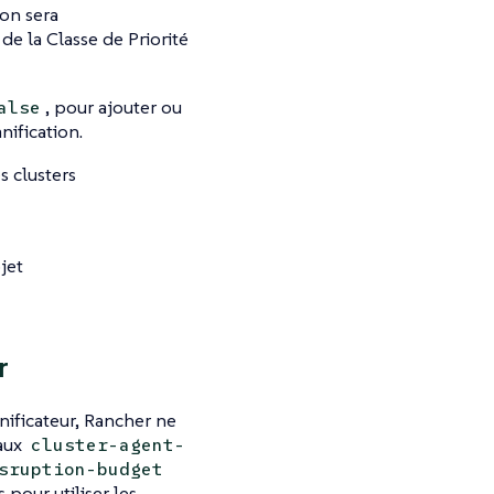
ion sera
e la Classe de Priorité
, pour ajouter ou
alse
ification.
s clusters
jet
r
ificateur, Rancher ne
baux
cluster-agent-
sruption-budget
 pour utiliser les