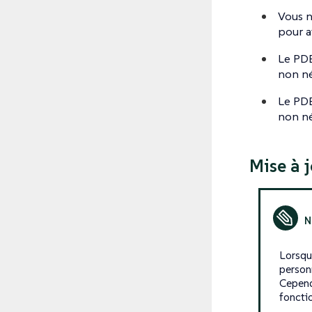
Vous n
pour a
Le PD
non né
Le PD
non né
Mise à j
Lorsqu
personn
Cepend
fonctio