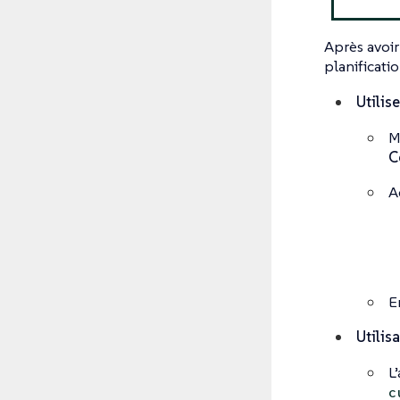
Après avoir
planificati
Utilis
M
C
A
E
Utilis
L
c