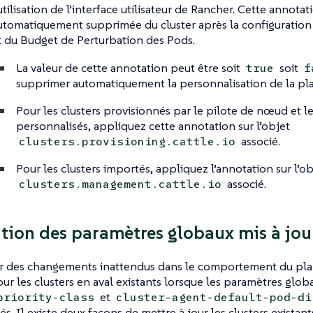
’utilisation de l’interface utilisateur de Rancher. Cette annotat
utomatiquement supprimée du cluster après la configuration d
t du Budget de Perturbation des Pods.
La valeur de cette annotation peut être soit
soit
true
f
supprimer automatiquement la personnalisation de la plan
Pour les clusters provisionnés par le pilote de nœud et le
personnalisés, appliquez cette annotation sur l’objet
associé.
clusters.provisioning.cattle.io
Pour les clusters importés, appliquez l’annotation sur l’ob
associé.
clusters.management.cattle.io
tion des paramètres globaux mis à jou
er des changements inattendus dans le comportement du plan
our les clusters en aval existants lorsque les paramètres glo
et
priority-class
cluster-agent-default-pod-di
s. Il existe deux façons de mettre à jour les clusters existants