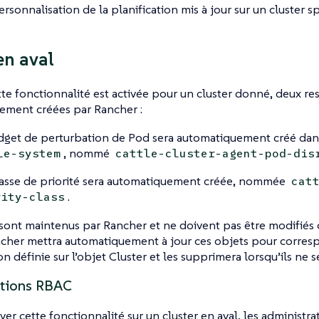
ersonnalisation de la planification mis à jour sur un cluster sp
en aval
te fonctionnalité est activée pour un cluster donné, deux re
ement créées par Rancher :
get de perturbation de Pod sera automatiquement créé dan
, nommé
le-system
cattle-cluster-agent-pod-dis
asse de priorité sera automatiquement créée, nommée
cat
.
rity-class
sont maintenus par Rancher et ne doivent pas être modifiés
cher mettra automatiquement à jour ces objets pour corresp
on définie sur l’objet Cluster et les supprimera lorsqu’ils ne 
ations RBAC
iver cette fonctionnalité sur un cluster en aval, les administr