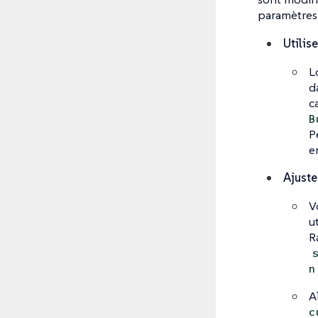
paramètres 
Utilis
L
d
c
B
P
e
Ajuste
V
u
R
n
A
c