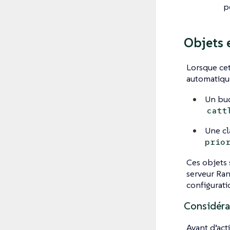
p
Objets 
Lorsque cet
automatiqu
Un bud
catt
Une cl
prio
Ces objets 
serveur Ran
configurati
Considér
Avant d’act