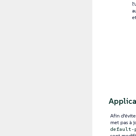
l
a
e
Applica
Afin d’évit
met pas à j
default-
sont modifié