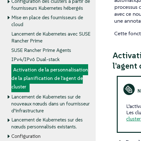
automatiqu
Configuration des clusters à partir de
processus d
fournisseurs Kubernetes hébergés
avec ce no
Mise en place des fournisseurs de
une annotat
cloud
Cette fonct
Lancement de Kubernetes avec SUSE
Rancher Prime
SUSE Rancher Prime Agents
Activat
IPv4/IPv6 Dual-stack
l’agent 
Activation de la personnalisation
de la planification de l’agent de
cluster
Lancement de Kubernetes sur de
nouveaux nœuds dans un fournisseur
L’acti
d’infrastructure
Les cl
cluster
Lancement de Kubernetes sur des
nœuds personnalisés existants.
Configuration