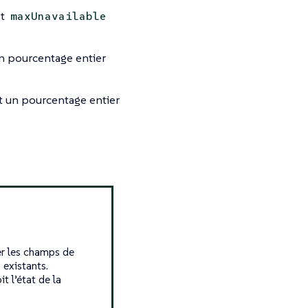
t
maxUnavailable
 un pourcentage entier
it un pourcentage entier
er les champs de
 existants.
t l’état de la