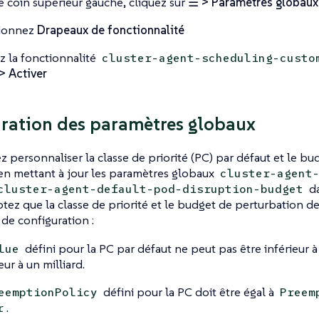
e coin supérieur gauche, cliquez sur
☰ > Paramètres globaux
tionnez
Drapeaux de fonctionnalité
z la fonctionnalité
cluster-agent-scheduling-custo
> Activer
ration des paramètres globaux
 personnaliser la classe de priorité (PC) par défaut et le b
en mettant à jour les paramètres globaux
cluster-agent
da
cluster-agent-default-pod-disruption-budget
tez que la classe de priorité et le budget de perturbation d
 de configuration :
défini pour la PC par défaut ne peut pas être inférieur à
lue
ur à un milliard.
défini pour la PC doit être égal à
eemptionPolicy
Preem
.
r