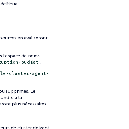
écifique.
ssources en aval seront
s l’espace de noms
.
ruption-budget
tle-cluster-agent-
 ou supprimés. Le
ondre à la
seront plus nécessaires.
ateurs de cluster doivent