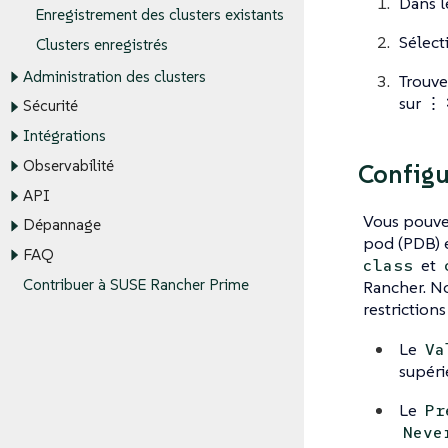
Dans l
Enregistrement des clusters existants
Sélec
Clusters enregistrés
Administration des clusters
Trouve
sur
⋮ 
Sécurité
Intégrations
Observabilité
Configu
API
Vous pouvez
Dépannage
pod (PDB) 
FAQ
et
class
Contribuer à SUSE Rancher Prime
Rancher. No
restrictions
Le
Va
supérie
Le
Pr
Neve