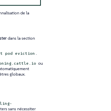
nnalisation de la
ster
dans la section
.
nt pod eviction
ou
oning.cattle.io
automatiquement
mètres globaux.
ling-
sters sans nécessiter