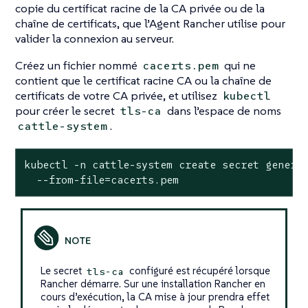
copie du certificat racine de la CA privée ou de la
chaîne de certificats, que l’Agent Rancher utilise pour
valider la connexion au serveur.
Créez un fichier nommé
qui ne
cacerts.pem
contient que le certificat racine CA ou la chaîne de
certificats de votre CA privée, et utilisez
kubectl
pour créer le secret
dans l’espace de noms
tls-ca
.
cattle-system
kubectl -n cattle-system create secret generic
  --from-file=cacerts.pem
Le secret
configuré est récupéré lorsque
tls-ca
Rancher démarre. Sur une installation Rancher en
cours d’exécution, la CA mise à jour prendra effet