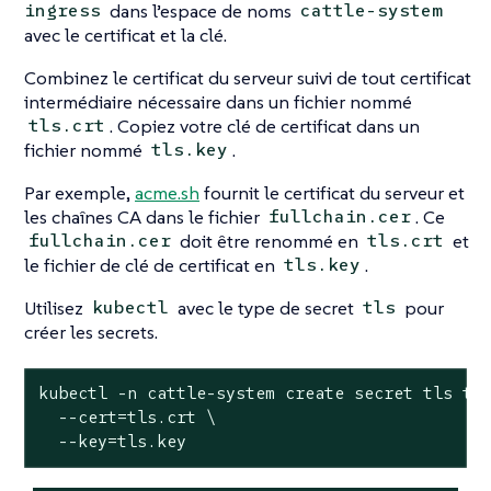
dans l’espace de noms
ingress
cattle-system
avec le certificat et la clé.
Combinez le certificat du serveur suivi de tout certificat
intermédiaire nécessaire dans un fichier nommé
. Copiez votre clé de certificat dans un
tls.crt
fichier nommé
.
tls.key
Par exemple,
acme.sh
fournit le certificat du serveur et
les chaînes CA dans le fichier
. Ce
fullchain.cer
doit être renommé en
et
fullchain.cer
tls.crt
le fichier de clé de certificat en
.
tls.key
Utilisez
avec le type de secret
pour
kubectl
tls
créer les secrets.
kubectl -n cattle-system create secret tls tls
  --cert=tls.crt \

  --key=tls.key