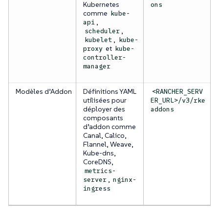
Kubernetes
ons
comme
kube-
,
api
,
scheduler
,
kubelet
kube-
et
proxy
kube-
controller-
manager
Modèles d’Addon
Définitions YAML
<RANCHER_SERV
utilisées pour
ER_URL>/v3/rke
déployer des
addons
composants
d’addon comme
Canal, Calico,
Flannel, Weave,
Kube-dns,
CoreDNS,
metrics-
,
server
nginx-
ingress