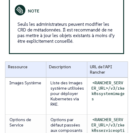
Seuls les administrateurs peuvent modifier les
CRD de métadonnées. Il est recommandé de ne
pas mettre à jour les objets existants à moins d’y
être explicitement conseillé.
Ressource
Description
URL de l’API
Rancher
Images Système
Liste des images
<RANCHER_SERV
système utilisées
ER_URL>/v3/rke
pour déployer
k8ssystemimage
Kubernetes via
s
RKE.
Options de
Options par
<RANCHER_SERV
Service
défaut passées
ER_URL>/v3/rke
aux composants
k8sserviceopti