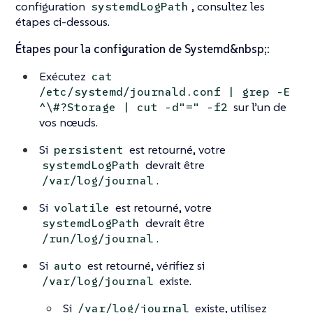
configuration
, consultez les
systemdLogPath
étapes ci-dessous.
Étapes pour la configuration de Systemd&nbsp;:
Exécutez
cat
/etc/systemd/journald.conf | grep -E
sur l’un de
^\#?Storage | cut -d"=" -f2
vos nœuds.
Si
est retourné, votre
persistent
devrait être
systemdLogPath
.
/var/log/journal
Si
est retourné, votre
volatile
devrait être
systemdLogPath
.
/run/log/journal
Si
est retourné, vérifiez si
auto
existe.
/var/log/journal
Si
existe, utilisez
/var/log/journal