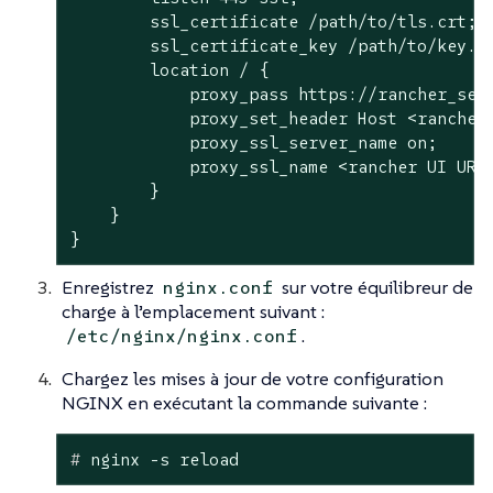
        ssl_certificate /path/to/tls.crt;

        ssl_certificate_key /path/to/key.ke
        location / {

            proxy_pass https://rancher_serv
            proxy_set_header Host <rancher 
            proxy_ssl_server_name on;

            proxy_ssl_name <rancher UI URL>
        }

    }

}
Enregistrez
sur votre équilibreur de
nginx.conf
charge à l’emplacement suivant :
.
/etc/nginx/nginx.conf
Chargez les mises à jour de votre configuration
NGINX en exécutant la commande suivante :
#
 nginx -s reload