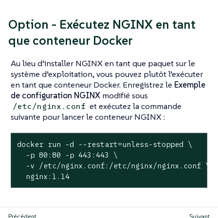
Option - Exécutez NGINX en tant
que conteneur Docker
Au lieu d’installer NGINX en tant que paquet sur le
système d’exploitation, vous pouvez plutôt l’exécuter
en tant que conteneur Docker. Enregistrez le
Exemple
de configuration NGINX
modifié sous
et exécutez la commande
/etc/nginx.conf
suivante pour lancer le conteneur NGINX :
docker run -d --restart=unless-stopped \

  -p 80:80 -p 443:443 \

  -v /etc/nginx.conf:/etc/nginx/nginx.conf \

  nginx:1.14