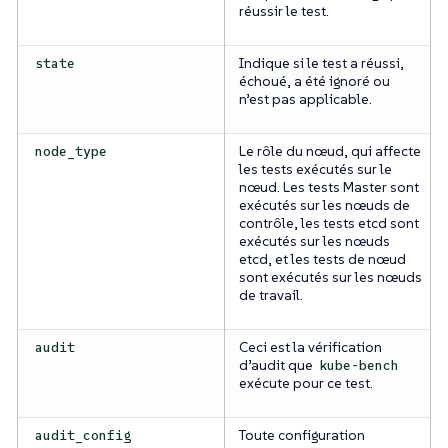
réussir le test.
Indique si le test a réussi,
state
échoué, a été ignoré ou
n’est pas applicable.
Le rôle du nœud, qui affecte
node_type
les tests exécutés sur le
nœud. Les tests Master sont
exécutés sur les nœuds de
contrôle, les tests etcd sont
exécutés sur les nœuds
etcd, et les tests de nœud
sont exécutés sur les nœuds
de travail.
Ceci est la vérification
audit
d’audit que
kube-bench
exécute pour ce test.
Toute configuration
audit_config