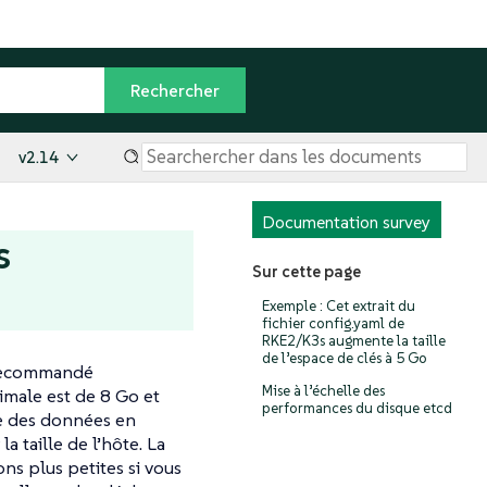
v2.14
Documentation survey
s
Sur cette page
Exemple : Cet extrait du
fichier config.yaml de
RKE2/K3s augmente la taille
de l’espace de clés à 5 Go
t recommandé
Mise à l’échelle des
imale est de 8 Go et
performances du disque etcd
e des données en
 taille de l’hôte. La
ons plus petites si vous