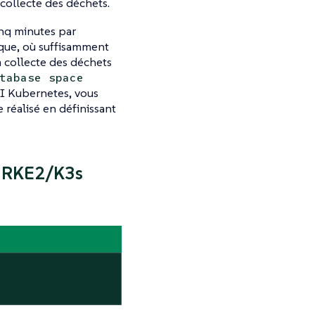
collecte des déchets.
nq minutes par
ique, où suffisamment
a collecte des déchets
tabase space
PI Kubernetes, vous
e réalisé en définissant
de RKE2/K3s