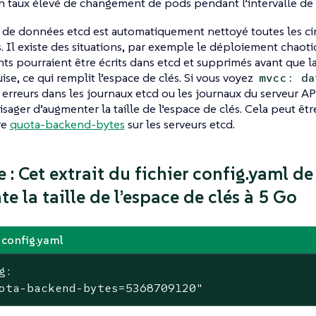
 taux élevé de changement de pods pendant l’intervalle de 
 de données etcd est automatiquement nettoyé toutes les ci
 Il existe des situations, par exemple le déploiement chaot
s pourraient être écrits dans etcd et supprimés avant que l
ise, ce qui remplit l’espace de clés. Si vous voyez
mvcc: da
erreurs dans les journaux etcd ou les journaux du serveur A
isager d’augmenter la taille de l’espace de clés. Cela peut êtr
re
quota-backend-bytes
sur les serveurs etcd.
 : Cet extrait du fichier config.yaml 
e la taille de l’espace de clés à 5 Go
config.yaml
g:

ota-backend-bytes=5368709120"