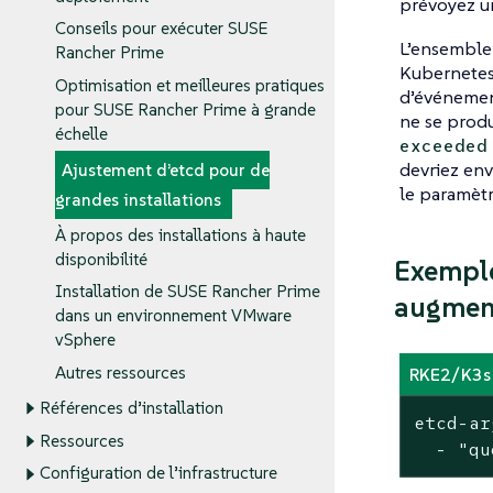
prévoyez un
Conseils pour exécuter SUSE
L’ensemble
Rancher Prime
Kubernetes.
Optimisation et meilleures pratiques
d’événement
pour SUSE Rancher Prime à grande
ne se produ
échelle
exceeded
devriez env
Ajustement d’etcd pour de
le paramèt
grandes installations
À propos des installations à haute
disponibilité
Exemple
Installation de SUSE Rancher Prime
augment
dans un environnement VMware
vSphere
Autres ressources
RKE2/K3s 
Références d’installation
etcd-ar
Ressources
  - "qu
Configuration de l’infrastructure