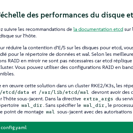
l’échelle des performances du disque e
z suivre les recommandations de
la documentation etcd
sur 
disque sur l’hôte.
ur réduire la contention d’E/S sur les disques pour etcd, vous
dié pour le répertoire de données et wal. Selon les meilleure
ons RAID en miroir ne sont pas nécessaires car etcd réplique
uster. Vous pouvez utiliser des configurations RAID en ban
nibles.
 en œuvre cette solution dans un cluster RKE2/K3s, les répe
et
devront avoir des 
/etcd/data
/var/lib/etcd/wal
r l’hôte sous-jacent. Dans la directive
du serv
extra_args
répertoire
. Sans spécifier le
, le processu
wal_dir
wal_dir
le point de montage
sous-jacent avec des autorisations 
wal
config.yaml