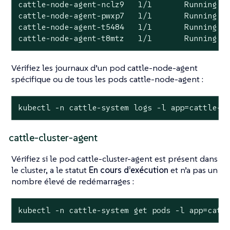
cattle-node-agent-nclz9   1/1       Running   
cattle-node-agent-pwxp7   1/1       Running   
cattle-node-agent-t5484   1/1       Running   
cattle-node-agent-t8mtz   1/1       Running  
Vérifiez les journaux d’un pod cattle-node-agent
spécifique ou de tous les pods cattle-node-agent :
kubectl -n cattle-system logs -l app=cattle-a
cattle-cluster-agent
Vérifiez si le pod cattle-cluster-agent est présent dans
le cluster, a le statut
En cours d’exécution
et n’a pas un
nombre élevé de redémarrages :
kubectl -n cattle-system get pods -l app=catt