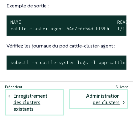
Exemple de sortie :
NAME                                    READY 
cattle-cluster-agent-54d7c6c54d-ht9h4   1/1  
Vérifiez les journaux du pod cattle-cluster-agent :
kubectl -n cattle-system logs -l app=cattle-c
Enregistrement
Administration
des clusters
des clusters
existants