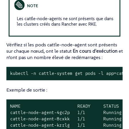
Les cattle-node-agents ne sont présents que dans
les clusters créés dans Rancher avec RKE.
Vérifiez si les pods cattle-node-agent sont présents
sur chaque nœud, ont le statut
En cours d’exécution
et
n’ont pas un nombre élevé de redémarrages :
kubectl -n cattle-system get pods -l app=catt
Exemple de sortie :
NAME                      READY     STATUS    
cattle-node-agent-4gc2p   1/1       Running   
cattle-node-agent-8cxkk   1/1       Running   
cattle-node-agent-kzrlg   1/1       Running   