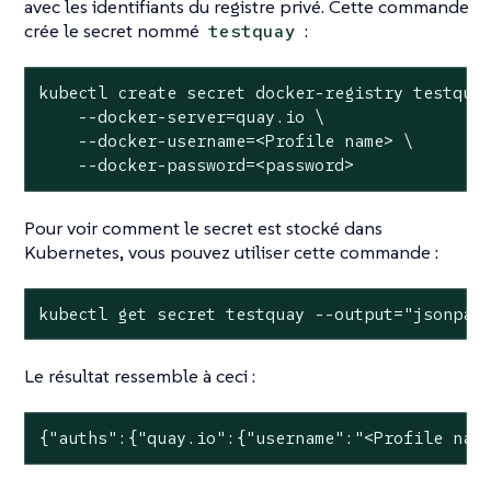
avec les identifiants du registre privé. Cette commande
crée le secret nommé
:
testquay
kubectl create secret docker-registry testquay
    --docker-server=quay.io \

    --docker-username=<Profile name> \

    --docker-password=<password>
Pour voir comment le secret est stocké dans
Kubernetes, vous pouvez utiliser cette commande :
kubectl get secret testquay --output="jsonpat
Le résultat ressemble à ceci :
{"auths":{"quay.io":{"username":"<Profile nam