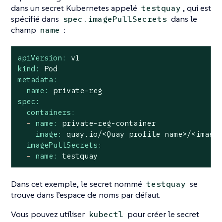
dans un secret Kubernetes appelé
, qui est
testquay
spécifié dans
dans le
spec.imagePullSecrets
champ
:
name
apiVersion:
v1
kind:
Pod
metadata:
name:
private-reg
spec:
containers:
-
name:
private-reg-container
image:
quay.io/<Quay
profile
name>/<image
imagePullSecrets:
-
name:
testquay
Dans cet exemple, le secret nommé
se
testquay
trouve dans l’espace de noms par défaut.
Vous pouvez utiliser
pour créer le secret
kubectl