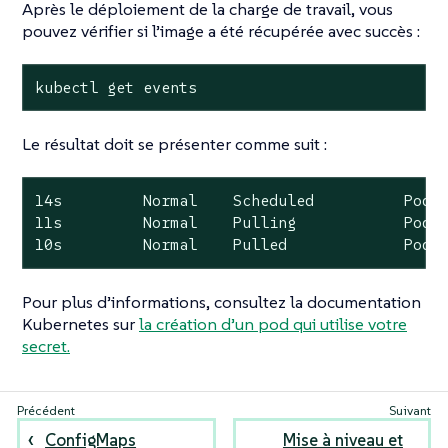
Après le déploiement de la charge de travail, vous
pouvez vérifier si l’image a été récupérée avec succès :
kubectl get events
Le résultat doit se présenter comme suit :
14s         Normal    Scheduled          Pod  
11s         Normal    Pulling            Pod  
10s         Normal    Pulled             Pod 
Pour plus d’informations, consultez la documentation
Kubernetes sur
la création d’un pod qui utilise votre
secret.
ConfigMaps
Mise à niveau et