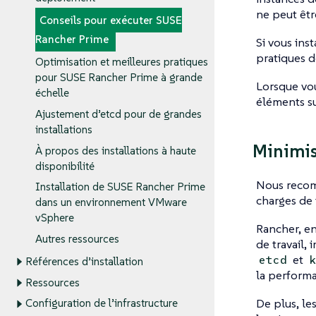
ne peut êt
Conseils pour exécuter SUSE
Rancher Prime
Si vous ins
pratiques 
Optimisation et meilleures pratiques
pour SUSE Rancher Prime à grande
Lorsque vou
échelle
éléments su
Ajustement d’etcd pour de grandes
installations
Minimise
À propos des installations à haute
disponibilité
Nous recom
Installation de SUSE Rancher Prime
charges de 
dans un environnement VMware
vSphere
Rancher, en
Autres ressources
de travail,
et
etcd
k
Références d’installation
la performa
Ressources
De plus, le
Configuration de l’infrastructure