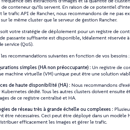
a fréquence des extractions d’images et la quantité de cluste
 de conteneur qu’ils servent. En raison de ce potentiel d’inte
 et le trafic API de Rancher, nous recommandons de ne pas ex
sur le même cluster que le serveur de gestion Rancher.
soit votre stratégie de déploiement pour un registre de con
e passante suffisante est disponible, idéalement réservée à
de service (QoS).
les recommandations suivantes en fonction de vos besoins :
urations simples (HA non préoccupante) :
Un registre de co
ue machine virtuelle (VM) unique peut être une solution viabl
ces de haute disponibilité (HA) :
Nous recommandons d’exécu
r Kubernetes dédié. Tous les autres clusters doivent ensuite ê
ages de ce registre centralisé et HA.
gies de réseau très à grande échelle ou complexes :
Plusieur
t être nécessaires. Ceci peut être déployé dans un modèle 
istribuer efficacement les images et gérer le trafic.