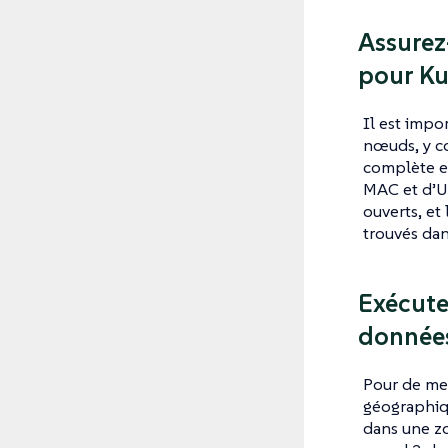
Assurez
pour Ku
Il est impo
nœuds, y co
complète en
MAC et d’UU
ouverts, et
trouvés dan
Exécute
données
Pour de me
géographiq
dans une zo