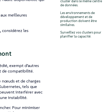
cluster dans le même centre
de données.
Les environnements de
 aux meilleures
développement et de
production doivent être
similaires.
, considérez les
Surveillez vos clusters pour
planifier la capacité.
amont
dié, exempt d’autres
 de compatibilité.
de nœuds et de charges
Kubernetes, tels que
 peuvent interférer avec
ne instabilité.
ancher. Pour minimiser