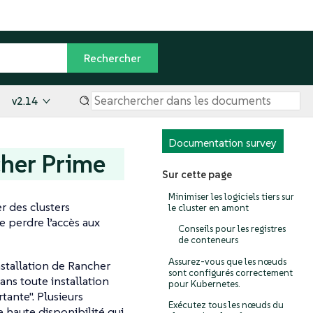
v2.14
Documentation survey
cher Prime
Sur cette page
Minimiser les logiciels tiers sur
er des clusters
le cluster en amont
e perdre l’accès aux
Conseils pour les registres
de conteneurs
Assurez-vous que les nœuds
nstallation de Rancher
sont configurés correctement
ans toute installation
pour Kubernetes.
tante". Plusieurs
Exécutez tous les nœuds du
 haute disponibilité qui