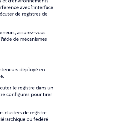
rs et d’environnements
rférence avec l’interface
écuter de registres de
teneurs, assurez-vous
 l’aide de mécanismes
nteneurs déployé en
e.
ter le registre dans un
tre configurés pour tirer
s clusters de registre
hiérarchique ou fédéré