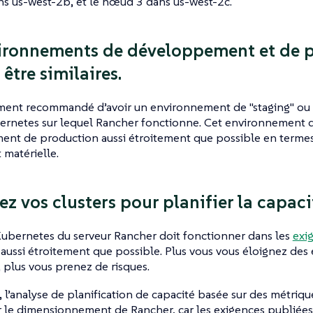
s us-west-2b, et le nœud 3 dans us-west-2c.
ironnements de développement et de 
être similaires.
tement recommandé d’avoir un environnement de "staging" ou
ernetes sur lequel Rancher fonctionne. Cet environnement do
ent de production aussi étroitement que possible en termes
t matérielle.
ez vos clusters pour planifier la capaci
Kubernetes du serveur Rancher doit fonctionner dans les
exi
aussi étroitement que possible. Plus vous vous éloignez des
, plus vous prenez de risques.
l’analyse de planification de capacité basée sur des métrique
r le dimensionnement de Rancher, car les exigences publié