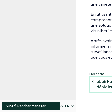
une variété
En utilisan
composants 
une solutio
visualiser 
Après avoi
informer si
surveillanc
que vous év
SUSE Ra
déploi
SUSE® Rancher Manager
v2.14