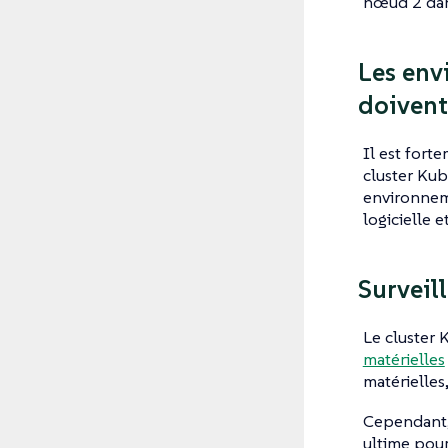
nœud 2 dan
Les env
doivent 
Il est for
cluster Kub
environnem
logicielle e
Surveill
Le cluster 
matérielles
matérielles
Cependant, 
ultime pou