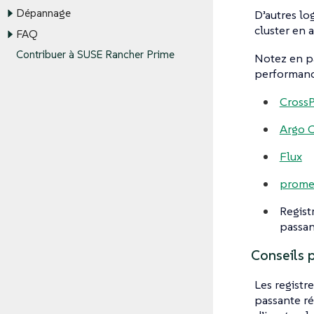
Dépannage
D’autres lo
cluster en 
FAQ
Contribuer à SUSE Rancher Prime
Notez en pa
performanc
Cross
Argo 
Flux
prome
Regist
passan
Conseils p
Les registr
passante ré