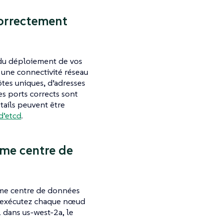
correctement
s du déploiement de vos
 une connectivité réseau
ôtes uniques, d’adresses
s ports corrects sont
tails peuvent être
d’etcd
.
ême centre de
ême centre de données
, exécutez chaque nœud
 dans us-west-2a, le