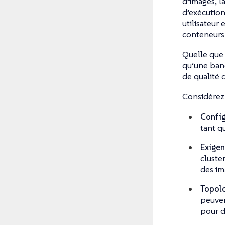
d’images, l
d’exécution
utilisateur
conteneurs 
Quelle que 
qu’une band
de qualité 
Considérez 
Config
tant q
Exigen
cluste
des im
Topolo
peuven
pour d