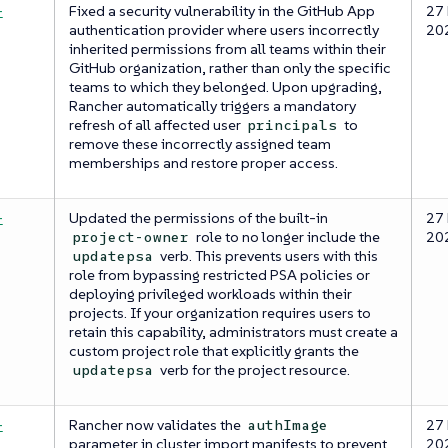
-
Fixed a security vulnerability in the GitHub App
27
authentication provider where users incorrectly
20
inherited permissions from all teams within their
GitHub organization, rather than only the specific
teams to which they belonged. Upon upgrading,
Rancher automatically triggers a mandatory
refresh of all affected user
to
principals
remove these incorrectly assigned team
memberships and restore proper access.
-
Updated the permissions of the built-in
27
role to no longer include the
20
project-owner
verb. This prevents users with this
updatepsa
role from bypassing restricted PSA policies or
deploying privileged workloads within their
projects. If your organization requires users to
retain this capability, administrators must create a
custom project role that explicitly grants the
verb for the project resource.
updatepsa
-
Rancher now validates the
27
authImage
parameter in cluster import manifests to prevent
20