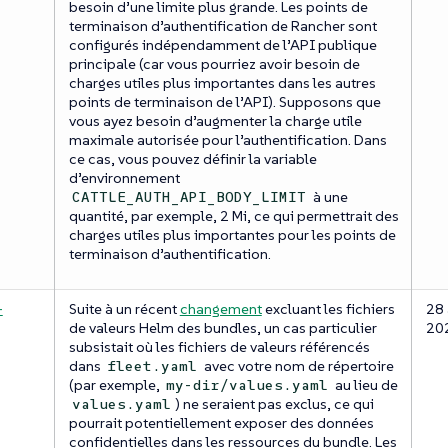
besoin d’une limite plus grande. Les points de
terminaison d’authentification de Rancher sont
configurés indépendamment de l’API publique
principale (car vous pourriez avoir besoin de
charges utiles plus importantes dans les autres
points de terminaison de l’API). Supposons que
vous ayez besoin d’augmenter la charge utile
maximale autorisée pour l’authentification. Dans
ce cas, vous pouvez définir la variable
d’environnement
à une
CATTLE_AUTH_API_BODY_LIMIT
quantité, par exemple, 2 Mi, ce qui permettrait des
charges utiles plus importantes pour les points de
terminaison d’authentification.
-
Suite à un récent
changement
excluant les fichiers
28 
de valeurs Helm des bundles, un cas particulier
20
subsistait où les fichiers de valeurs référencés
dans
avec votre nom de répertoire
fleet.yaml
(par exemple,
au lieu de
my-dir/values.yaml
) ne seraient pas exclus, ce qui
values.yaml
pourrait potentiellement exposer des données
confidentielles dans les ressources du bundle. Les