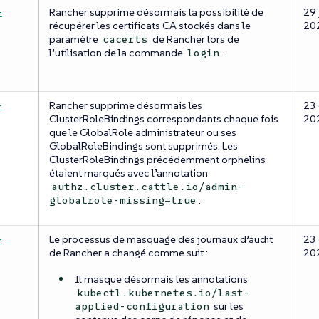
-
Rancher supprime désormais la possibilité de
29 
récupérer les certificats CA stockés dans le
20
paramètre
de Rancher lors de
cacerts
l’utilisation de la commande
.
login
-
Rancher supprime désormais les
23 
ClusterRoleBindings correspondants chaque fois
20
que le GlobalRole administrateur ou ses
GlobalRoleBindings sont supprimés. Les
ClusterRoleBindings précédemment orphelins
étaient marqués avec l’annotation
authz.cluster.cattle.io/admin-
.
globalrole-missing=true
-
Le processus de masquage des journaux d’audit
23 
de Rancher a changé comme suit :
20
Il masque désormais les annotations
kubectl.kubernetes.io/last-
sur les
applied-configuration