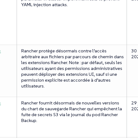
YAML injection attacks.
-
Rancher protège désormais contre l’accès
30 
arbitraire aux fichiers par parcours de chemin dans
20
les extensions Rancher. Note : par défaut, seuls les
utilisateurs ayant des permissions administratives
peuvent déployer des extensions UI, sauf si une
permission explicite est accordée à d’autres
utilisateurs.
-
Rancher fournit désormais de nouvelles versions
29 
du chart de sauvegarde Rancher qui empêchent la
20
fuite de secrets S3 via le journal du pod Rancher
Backup.