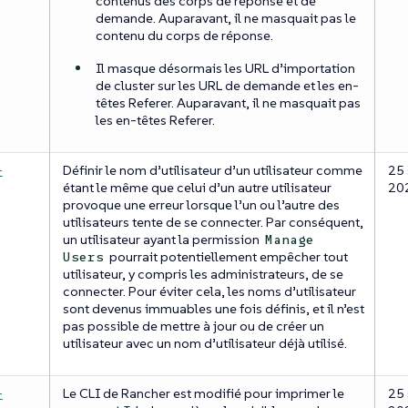
contenus des corps de réponse et de
demande. Auparavant, il ne masquait pas le
contenu du corps de réponse.
Il masque désormais les URL d’importation
de cluster sur les URL de demande et les en-
têtes Referer. Auparavant, il ne masquait pas
les en-têtes Referer.
-
Définir le nom d’utilisateur d’un utilisateur comme
25 
étant le même que celui d’un autre utilisateur
20
provoque une erreur lorsque l’un ou l’autre des
utilisateurs tente de se connecter. Par conséquent,
un utilisateur ayant la permission
Manage
pourrait potentiellement empêcher tout
Users
utilisateur, y compris les administrateurs, de se
connecter. Pour éviter cela, les noms d’utilisateur
sont devenus immuables une fois définis, et il n’est
pas possible de mettre à jour ou de créer un
utilisateur avec un nom d’utilisateur déjà utilisé.
-
Le CLI de Rancher est modifié pour imprimer le
25 