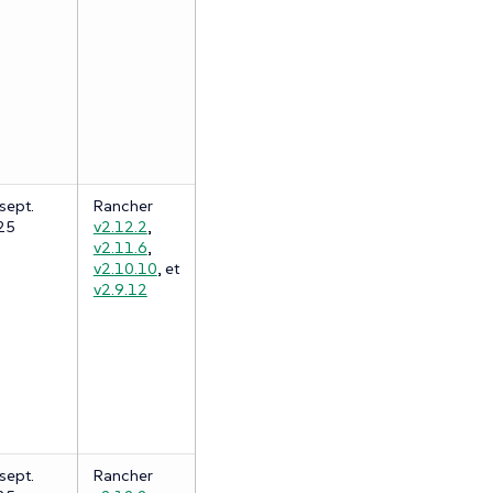
sept.
Rancher
25
v2.12.2
,
v2.11.6
,
v2.10.10
, et
v2.9.12
sept.
Rancher