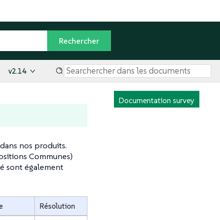
v2.14
Documentation survey
dans nos produits.
xpositions Communes)
té sont également
e
Résolution