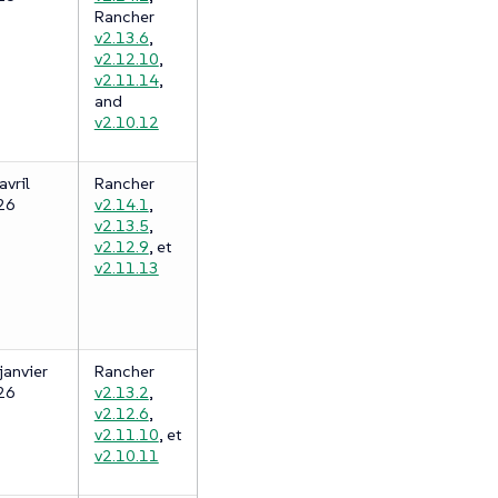
Rancher
v2.13.6
,
v2.12.10
,
v2.11.14
,
and
v2.10.12
avril
Rancher
26
v2.14.1
,
v2.13.5
,
v2.12.9
, et
v2.11.13
janvier
Rancher
26
v2.13.2
,
v2.12.6
,
v2.11.10
, et
v2.10.11