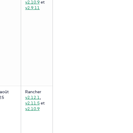
v2.10.9
et
v2.9.11
août
Rancher
25
v2.12.1
,
v2.11.5
et
v2.10.9