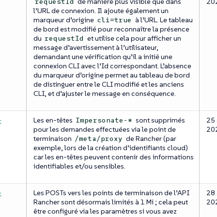
de manière plus visible que dans
20
requestId
l’URL de connexion. Il ajoute également un
marqueur d’origine
à l’URL. Le tableau
cli=true
de bord est modifié pour reconnaître la présence
du
et utilise cela pour afficher un
requestId
message d’avertissement à l’utilisateur,
demandant une vérification qu’il a initié une
connexion CLI avec l’Id correspondant. L’absence
du marqueur d’origine permet au tableau de bord
de distinguer entre le CLI modifié et les anciens
CLI, et d’ajuster le message en conséquence.
-
Les en-têtes
sont supprimés
25 
Impersonate-*
pour les demandes effectuées via le point de
20
terminaison
de Rancher (par
/meta/proxy
exemple, lors de la création d’identifiants cloud)
car les en-têtes peuvent contenir des informations
identifiables et/ou sensibles.
-
Les POSTs vers les points de terminaison de l’API
28 
Rancher sont désormais limités à 1 Mi ; cela peut
20
être configuré via les paramètres si vous avez