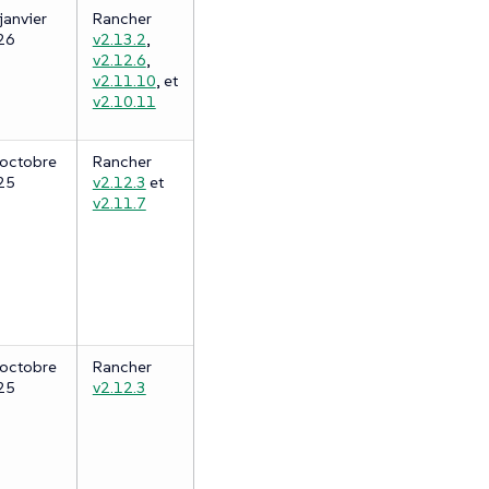
janvier
Rancher
26
v2.13.2
,
v2.12.6
,
v2.11.10
, et
v2.10.11
octobre
Rancher
25
v2.12.3
et
v2.11.7
octobre
Rancher
25
v2.12.3