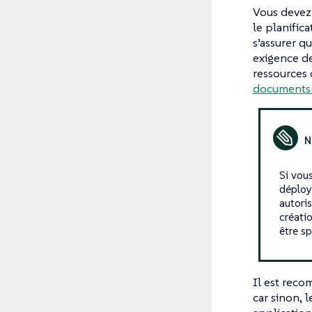
Vous devez 
le planific
s’assurer q
exigence de
ressources 
documents
Si vou
déploy
autori
créati
être s
Il est reco
car sinon, 