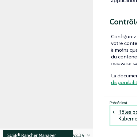
application
Contrôl
Configurez 
votre conte
à moins que
du conteneu
mauvaise sa
La docume
disponibili
Rôles p
Kuberne
SUSE® Rancher Manager
v2.14