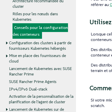
Architecture recommandée du
référer au
G
cluster
Rôles pour les nœuds dans
Kubernetes
Utilise
Conseils pour la configuration
Lorsque cel
des conteneurs
conteneur
Configuration des clusters à partir de
fournisseurs Kubernetes hébergés
Des distrib
conteneur e
Mise en place des fournisseurs de
cloud
Des distrib
Lancement de Kubernetes avec SUSE
terrain et o
Rancher Prime
SUSE Rancher Prime Agents
Commen
IPv4/IPv6 Dual-stack
Activation de la personnalisation de la
Si votre mi
planification de l’agent de cluster
scratch.
Lancement de Kubernetes sur de