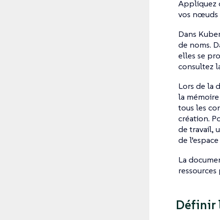
Appliquez d
vos nœuds d
Dans Kubern
de noms. Da
elles se pr
consultez l
Lors de la d
la mémoire 
tous les co
création. P
de travail,
de l’espace
La document
ressources 
Définir