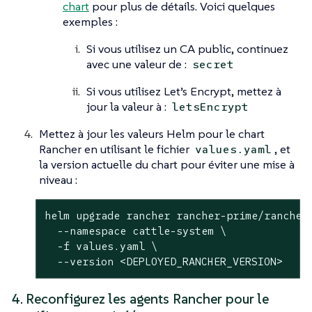
chart
pour plus de détails. Voici quelques
exemples :
Si vous utilisez un CA public, continuez
avec une valeur de :
secret
Si vous utilisez Let’s Encrypt, mettez à
jour la valeur à :
letsEncrypt
Mettez à jour les valeurs Helm pour le chart
Rancher en utilisant le fichier
, et
values.yaml
la version actuelle du chart pour éviter une mise à
niveau :
helm upgrade rancher rancher-prime/rancher 
  --namespace cattle-system \

  -f values.yaml \

  --version <DEPLOYED_RANCHER_VERSION>
4. Reconfigurez les agents Rancher pour le