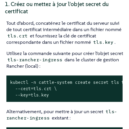
1. Créez ou mettez à jour l’objet secret du
certificat
Tout d’abord, concaténez le certificat du serveur suivi
de tout certificat intermédiaire dans un fichier nommé
et fournissez la clé de certificat
tls.crt
correspondante dans un fichier nommé
.
tls.key
Utilisez la commande suivante pour créer l’objet secret
dans le cluster de gestion
tls-rancher-ingress
Rancher (local) :
kubectl -n cattle-system create secret tls tls
  --cert=tls.crt \

  --key=tls.key
Alternativement, pour mettre à jour un secret
tls-
existant :
rancher-ingress