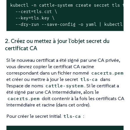
kubectl -n cattle-system create secret tls tls
  --cert=tls.crt \

  --key=tls.key \

  --dry-run --save-config -o yaml | kubectl a
2. Créez ou mettez à jour l’objet secret du
certificat CA
Si le nouveau certificat a été signé par une CA privée,
vous devrez copier le certificat CA racine
correspondant dans un fichier nommé
cacerts.pem
et créer ou mettre à jour le secret
dans
tls-ca
l’espace de noms
. Si le certificat a
cattle-system
été signé par une CA intermédiaire, alors le
doit contenir à la fois les certificats CA
cacerts.pem
intermédiaire et racine (dans cet ordre).
Pour créer le secret initial
:
tls-ca