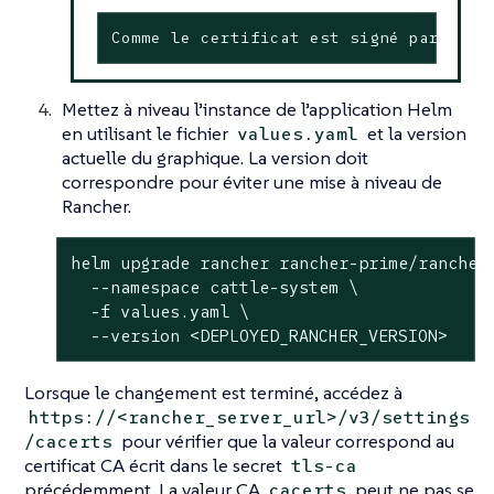
Comme le certificat est signé par une 
Mettez à niveau l’instance de l’application Helm
en utilisant le fichier
et la version
values.yaml
actuelle du graphique. La version doit
correspondre pour éviter une mise à niveau de
Rancher.
helm upgrade rancher rancher-prime/rancher 
  --namespace cattle-system \

  -f values.yaml \

  --version <DEPLOYED_RANCHER_VERSION>
Lorsque le changement est terminé, accédez à
https://<rancher_server_url>/v3/settings
pour vérifier que la valeur correspond au
/cacerts
certificat CA écrit dans le secret
tls-ca
précédemment. La valeur CA
peut ne pas se
cacerts