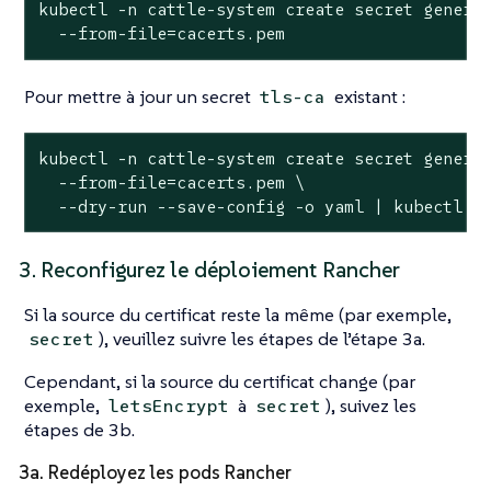
kubectl -n cattle-system create secret generic
  --from-file=cacerts.pem
Pour mettre à jour un secret
existant :
tls-ca
kubectl -n cattle-system create secret generic
  --from-file=cacerts.pem \

  --dry-run --save-config -o yaml | kubectl a
3. Reconfigurez le déploiement Rancher
Si la source du certificat reste la même (par exemple,
), veuillez suivre les étapes de l’étape 3a.
secret
Cependant, si la source du certificat change (par
exemple,
à
), suivez les
letsEncrypt
secret
étapes de 3b.
3a. Redéployez les pods Rancher