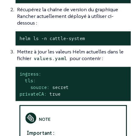
Récupérez la chaîne de version du graphique
Rancher actuellement déployé à utiliser ci-
dessous :
helm ls -n cattle-system
Mettez à jour les valeurs Helm actuelles dans le
fichier
pour contenir :
values.yaml
ingress:
tls:
source:
secret
privateCA:
true
Important :