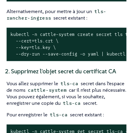
Alternativement, pour mettre à jour un
tls-
secret existant :
rancher-ingress
kubectl -n cattle-system create secret tls tls
  --cert=tls.crt \

  --key=tls.key \

  --dry-run --save-config -o yaml | kubectl a
2. Supprimez l’objet secret du certificat CA
Vous allez supprimer le
secret dans l’espace
tls-ca
de noms
car il n’est plus nécessaire.
cattle-system
Vous pouvez également, si vous le souhaitez,
enregistrer une copie du
secret.
tls-ca
Pour enregistrer le
secret existant :
tls-ca
kubectl -n cattle-system get secret tls-ca -o