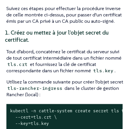
Suivez ces étapes pour effectuer la procédure inverse
de celle montrée ci-dessus, pour passer d’un certificat
émis par un CA privé à un CA public ou auto-signé.
1. Créez ou mettez à jour l’objet secret du
certificat.
Tout d’abord, concaténez le certificat du serveur suivi
de tout certificat intermédiaire dans un fichier nommé
et fournissez la clé de certificat
tls.crt
correspondante dans un fichier nommé
.
tls.key
Utilisez la commande suivante pour créer l’objet secret
dans le cluster de gestion
tls-rancher-ingress
Rancher (local) :
kubectl -n cattle-system create secret tls tls
  --cert=tls.crt \

  --key=tls.key