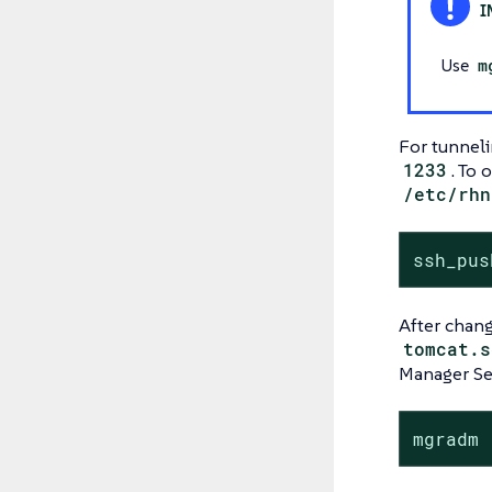
Use
m
For tunneli
1233
. To 
/etc/rhn
ssh_pus
After chang
tomcat.s
Manager Ser
mgradm 