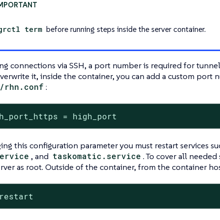
grctl term
before running steps inside the server container.
ng connections via SSH, a port number is required for tunne
overwrite it, inside the container, you can add a custom por
/rhn.conf
:
h_port_https = high_port
ing this configuration parameter you must restart services s
ervice
, and
taskomatic.service
. To cover all needed 
ver as root. Outside of the container, from the container hos
restart