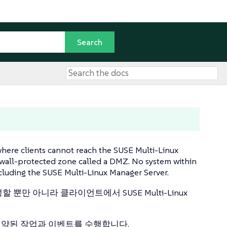
where clients cannot reach the SUSE Multi-Linux
irewall-protected zone called a DMZ. No system within
cluding the SUSE Multi-Linux Manager Server.
 뿐만 아니라 클라이언트에서 SUSE Multi-Linux
예약된 작업과 이벤트를 수행합니다.