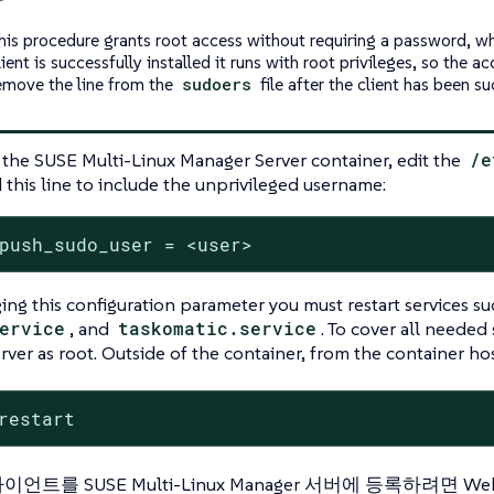
his procedure grants root access without requiring a password, whi
lient is successfully installed it runs with root privileges, so the
emove the line from the
sudoers
file after the client has been su
 the SUSE Multi-Linux Manager Server container, edit the
/e
this line to include the unprivileged username:
push_sudo_user = <user>
ing this configuration parameter you must restart services s
ervice
, and
taskomatic.service
. To cover all needed 
ver as root. Outside of the container, from the container hos
restart
언트를 SUSE Multi-Linux Manager 서버에 등록하려면 W