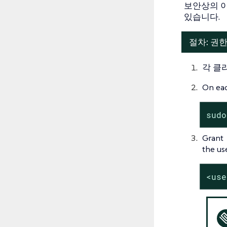
보안상의 이
있습니다.
절차: 권한
각 클
On eac
sudo
Grant
the us
<use