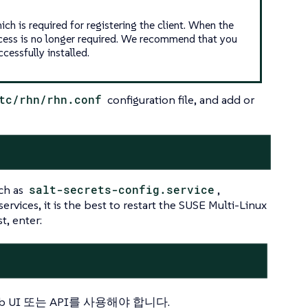
ch is required for registering the client. When the
 access is no longer required. We recommend that you
ccessfully installed.
tc/rhn/rhn.conf
configuration file, and add or
uch as
salt-secrets-config.service
,
services, it is the best to restart the SUSE Multi-Linux
t, enter:
eb UI 또는 API를 사용해야 합니다.