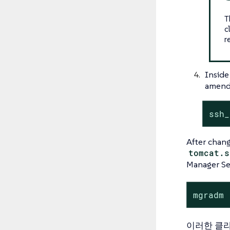
T
c
r
Inside
amend 
ssh_
After chang
tomcat.s
Manager Ser
mgradm 
이러한 클라이