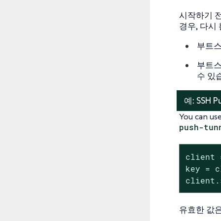
시작하기 전
경우, 다시
부트스
부트스
수 있
예: SSH 
You can us
push-tun
client 
key = c
client.
유효한 값은