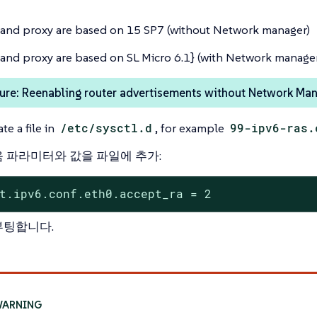
 and proxy are based on 15 SP7 (without Network manager)
 and proxy are based on SL Micro 6.1} (with Network manage
ure: Reenabling router advertisements without Network Ma
te a file in
/etc/sysctl.d
, for example
99-ipv6-ras.
 파라미터와 값을 파일에 추가:
t.ipv6.conf.eth0.accept_ra = 2
부팅합니다.