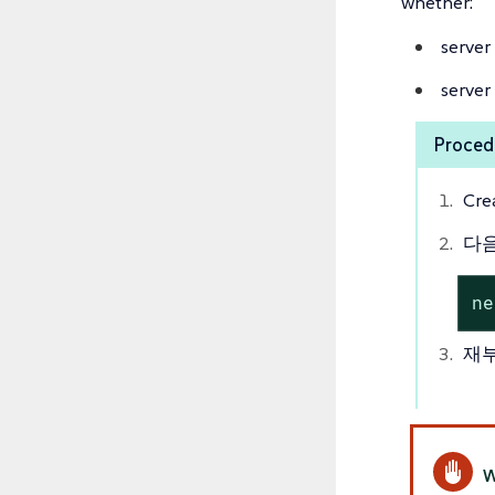
whether:
server
server
Proced
Crea
다음
ne
재