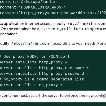
ronment=TZ=Europe/Berlin

ronment="PODMAN_EXTRA_ARGS="

ronment="https_proxy=user:password@http://19
va application internet access, modify
/etc/rhn/rhn.con
 On the container host, execute
mgrctl term
to open a c
 container:
odify
/etc/rhn/rhn.conf
according to your needs. For e
#
 Use proxy FQDN, or FQDN:port
server.satellite.http_proxy =

server.satellite.http_proxy_username =

#
 no_proxy is a comma seperated list
server.satellite.no_proxy =
 container host, restart the server to enforce the new config