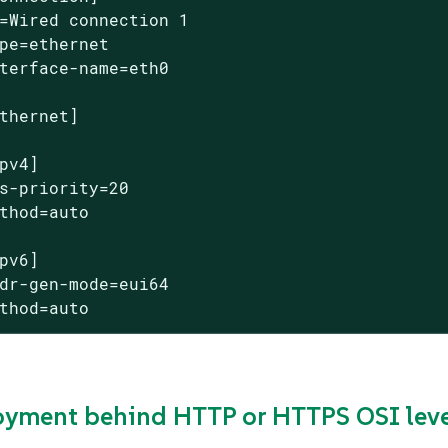
=Wired connection 1

pe=ethernet

terface-name=eth0

thernet]

pv4]

s-priority=20

thod=auto

pv6]

dr-gen-mode=eui64

thod=auto
oyment behind HTTP or HTTPS OSI leve