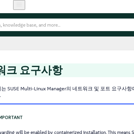
워크 요구사항
 SUSE Multi-Linux Manager의 네트워크 및 포트 요구
.
warding will be enabled by containerized installation. This means