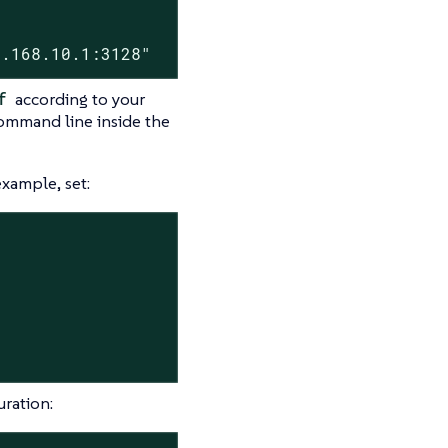
2.168.10.1:3128"
f
according to your
ommand line inside the
xample, set:
uration: