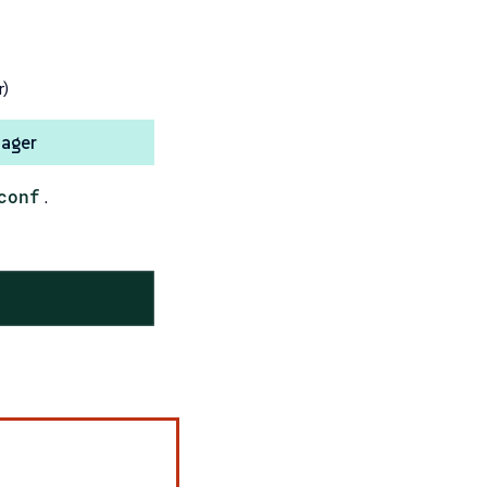
r)
nager
conf
.