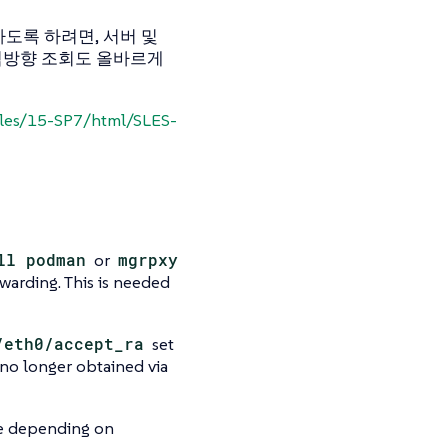
인하도록 하려면, 서버 및
 역방향 조회도 올바르게
sles/15-SP7/html/SLES-
ll podman
or
mgrpxy
warding. This is needed
/eth0/accept_ra
set
e no longer obtained via
re depending on