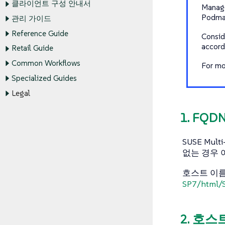
클라이언트 구성 안내서
Manage
Podman
관리 가이드
Reference Guide
Consid
accord
Retail Guide
Common Workflows
For mo
Specialized Guides
Legal
1. FQ
SUSE Mu
없는 경우 
호스트 이름
SP7/html/S
2. 호스