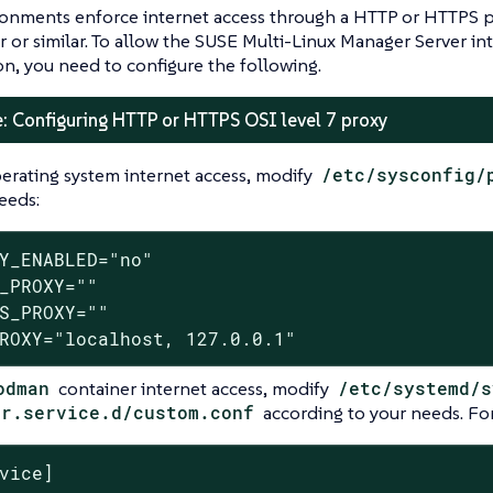
onments enforce internet access through a HTTP or HTTPS pr
r or similar. To allow the SUSE Multi-Linux Manager Server in
on, you need to configure the following.
: Configuring HTTP or HTTPS OSI level 7 proxy
erating system internet access, modify
/etc/sysconfig/
eeds:
Y_ENABLED="no"

_PROXY=""

S_PROXY=""

ROXY="localhost, 127.0.0.1"
odman
container internet access, modify
/etc/systemd/s
er.service.d/custom.conf
according to your needs. For
vice]
