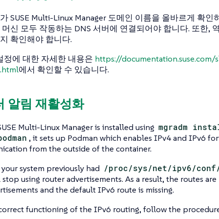
SUSE Multi-Linux Manager 도메인 이름을 올바르게 확
머신 모두 작동하는 DNS 서버에 연결되어야 합니다. 또한,
지 확인해야 합니다.
 설정에 대한 자세한 내용은
https://documentation.suse.com/
.html
에서 확인할 수 있습니다.
우터 알림 재활성화
USE Multi-Linux Manager is installed using
mgradm insta
podman
, it sets up Podman which enables IPv4 and IPv6 for
cation from the outside of the container.
 your system previously had
/proc/sys/net/ipv6/conf
ill stop using router advertisements. As a result, the routes ar
rtisements and the default IPv6 route is missing.
correct functioning of the IPv6 routing, follow the procedu