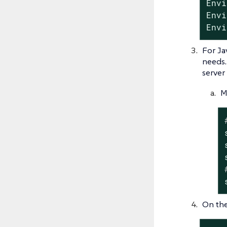
Envi
Envi
Envi
For Ja
needs.
server
M
On the