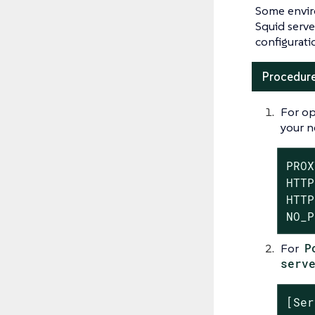
Some envir
Squid serve
configurati
Procedure
For op
your n
PROX
HTTP
HTTP
NO_P
For
P
serv
[Ser