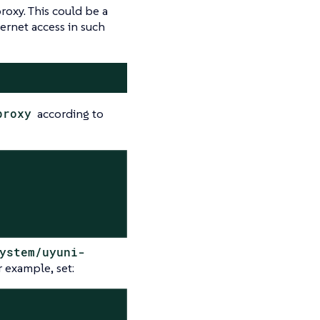
oxy. This could be a
ternet access in such
proxy
according to
ystem/uyuni-
 example, set: