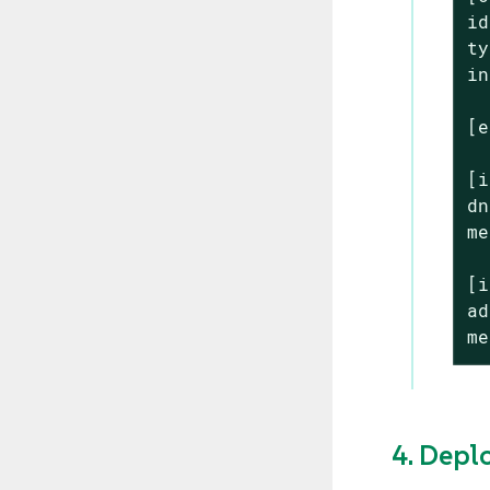
id
ty
in
[e
[i
dn
me
[i
ad
me
4. Depl