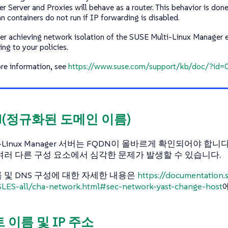
r Server and Proxies will behave as a router. This behavior is don
 containers do not run if IP forwarding is disabled.
er achieving network isolation of the SUSE Multi-Linux Manager
ing to your policies.
re information, see
https://www.suse.com/support/kb/doc/?i
DN(정규화된 도메인 이름)
lti-Linux Manager 서버는 FQDN이 올바르게 확인되어야 합니
여러 다른 구성 요소에서 심각한 문제가 발생할 수 있습니다.
 및 DNS 구성에 대한 자세한 내용은
https://documentation.
LES-all/cha-network.html#sec-network-yast-change-host
트 이름 및 IP 주소