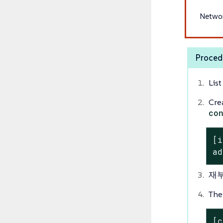
Networ
Proced
Lis
Cre
co
[i
ad
재
The 
[c