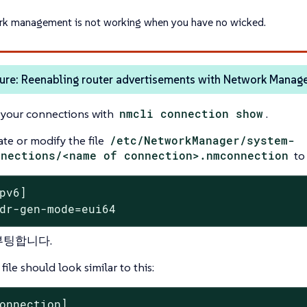
k management is not working when you have no wicked.
ure: Reenabling router advertisements with Network Manag
t your connections with
nmcli connection show
.
ate or modify the file
/etc/NetworkManager/system-
nnections/<name of connection>.nmconnection
to 
pv6]

dr-gen-mode=eui64
부팅합니다.
file should look similar to this:
onnection]
