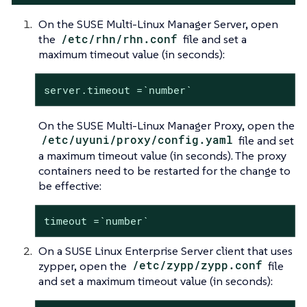
On the SUSE Multi-Linux Manager Server, open
the
/etc/rhn/rhn.conf
file and set a
maximum timeout value (in seconds):
server.timeout =`number`
On the SUSE Multi-Linux Manager Proxy, open the
/etc/uyuni/proxy/config.yaml
file and set
a maximum timeout value (in seconds). The proxy
containers need to be restarted for the change to
be effective:
timeout =`number`
On a SUSE Linux Enterprise Server client that uses
zypper, open the
/etc/zypp/zypp.conf
file
and set a maximum timeout value (in seconds):