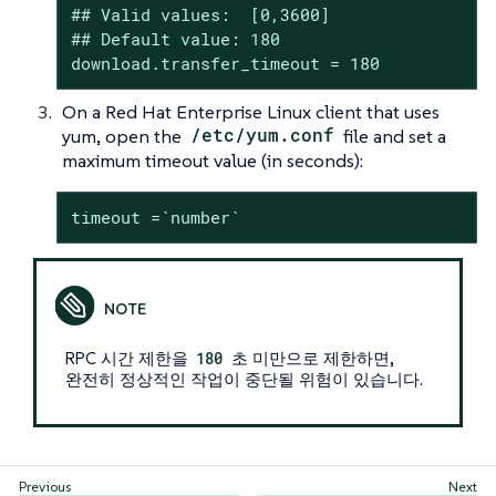
## Valid values:  [0,3600]

## Default value: 180

download.transfer_timeout = 180
On a Red Hat Enterprise Linux client that uses
yum, open the
/etc/yum.conf
file and set a
maximum timeout value (in seconds):
timeout =`number`
RPC 시간 제한을
180
초 미만으로 제한하면,
완전히 정상적인 작업이 중단될 위험이 있습니다.