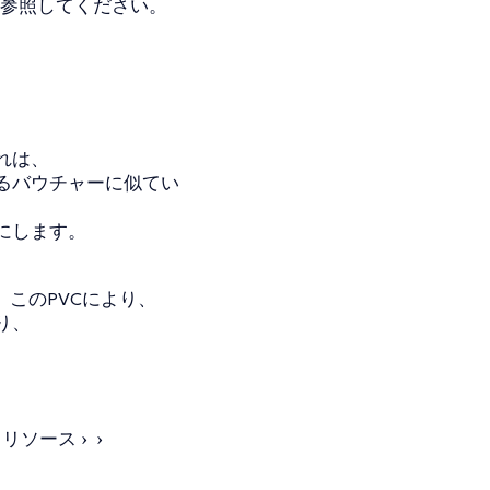
参照してください。
れは、
るバウチャーに似てい
にします。
このPVCにより、
り、
、
リソース