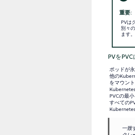
重要:
PV
別々
ます
PVをPV
ポッドが永
他のKub
をマウント
Kuber
PVCの最
すべてのP
Kubernet
一致
クレ