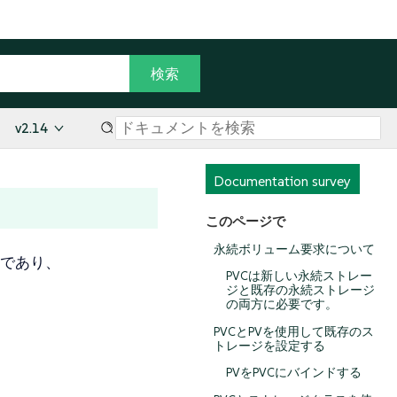
v2.14
Documentation survey
このページで
永続ボリューム要求について
部であり、
PVCは新しい永続ストレー
ジと既存の永続ストレージ
の両方に必要です。
PVCとPVを使用して既存のス
トレージを設定する
PVをPVCにバインドする