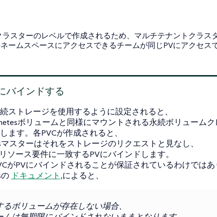
はクラスターのレベルで作成されるため、マルチテナントクラス
のネームスペースにアクセスできるチームが同じPVにアクセス
。
Cにバインドする
続ストレージを使用するように設定されると、
ernetesボリュームと同様にマウントされる永続ボリュームク
します。各PVCが作成されると、
netesマスターはそれをストレージのリクエストと見なし、
小リソース要件に一致するPVにバインドします。
VCがPVにバインドされることが保証されているわけではあ
esの
ドキュメント,
によると、
するボリュームが存在しない場合、
ームは無期限にバインドされないままとなります。