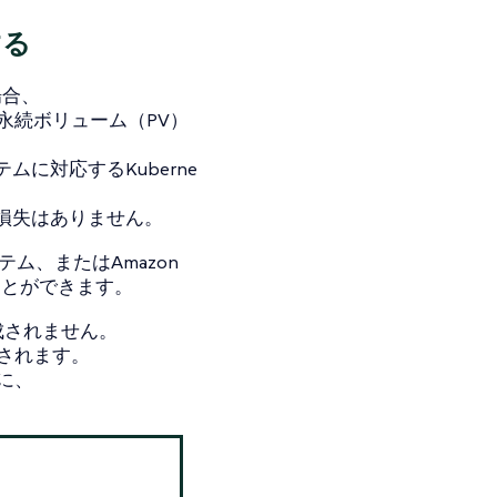
する
場合、
は永続ボリューム（PV）
に対応するKuberne
損失はありません。
ム、またはAmazon
すことができます。
成されません。
成されます。
前に、