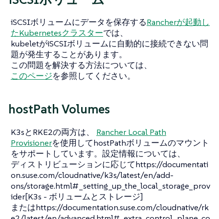
iSCSIボリュームにデータを保存する
Rancherが起動し
たKubernetesクラスター
では、
kubeletがiSCSIボリュームに自動的に接続できない問
題が発生することがあります。
この問題を解決する方法については、
このページ
を参照してください。
hostPath Volumes
K3sとRKE2の両方は、
Rancher Local Path
Provisioner
を使用してhostPathボリュームのマウント
をサポートしています。設定情報については、
ディストリビューションに応じてhttps://documentati
on.suse.com/cloudnative/k3s/latest/en/add-
ons/storage.html#_setting_up_the_local_storage_prov
ider[K3s - ボリュームとストレージ]
またはhttps://documentation.suse.com/cloudnative/rk
e2/latest/en/advanced.html#_extra_control_plane_co