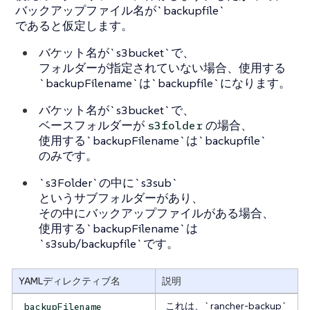
バックアップファイル名が`backupfile`
であると仮定します。
バケット名が`s3bucket`で、
フォルダーが指定されていない場合、使用する
`backupFilename`は`backupfile`になります。
バケット名が`s3bucket`で、
ベースフォルダーが
の場合、
s3folder
使用する`backupFilename`は`backupfile`
のみです。
`s3Folder`の中に`s3sub`
というサブフォルダーがあり、
その中にバックアップファイルがある場合、
使用する`backupFilename`は
`s3sub/backupfile`です。
YAMLディレクティブ名
説明
これは、`rancher-backup`
backupFilename