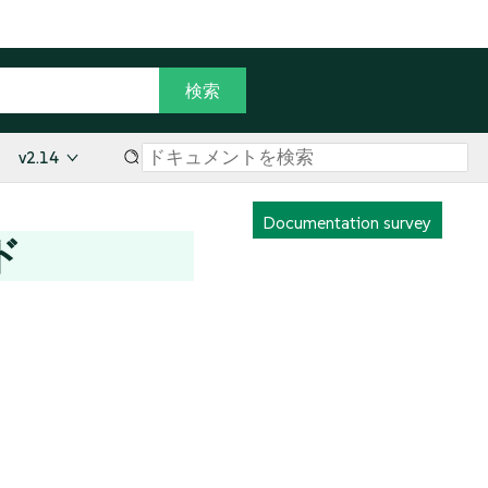
v2.14
Documentation survey
ド