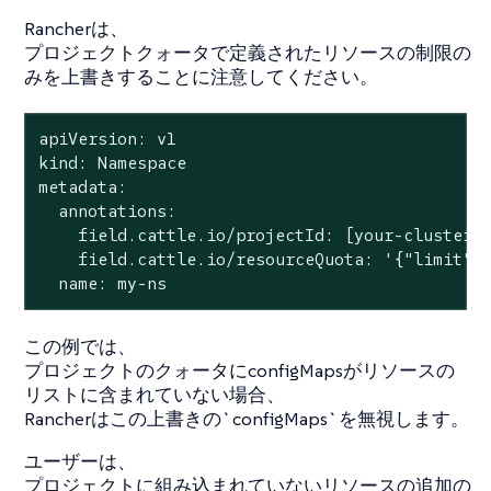
Rancherは、
プロジェクトクォータで定義されたリソースの制限の
みを上書きすることに注意してください。
apiVersion: v1

kind: Namespace

metadata:

  annotations:

    field.cattle.io/projectId: [your-cluster-I
    field.cattle.io/resourceQuota: '{"limit":{
  name: my-ns
この例では、
プロジェクトのクォータにconfigMapsがリソースの
リストに含まれていない場合、
Rancherはこの上書きの`configMaps`を無視します。
ユーザーは、
プロジェクトに組み込まれていないリソースの追加の