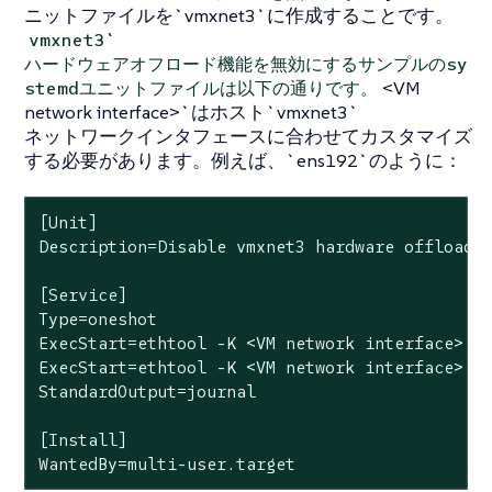
ニットファイルを`vmxnet3`に作成することです。
vmxnet3`
ハードウェアオフロード機能を無効にするサンプルのsy
<VM
stemdユニットファイルは以下の通りです。
network interface>`はホスト`vmxnet3`
ネットワークインタフェースに合わせてカスタマイズ
する必要があります。例えば、`ens192`のように：
[Unit]

Description=Disable vmxnet3 hardware offloadin
[Service]

Type=oneshot

ExecStart=ethtool -K <VM network interface> tx
ExecStart=ethtool -K <VM network interface> tx
StandardOutput=journal

[Install]

WantedBy=multi-user.target