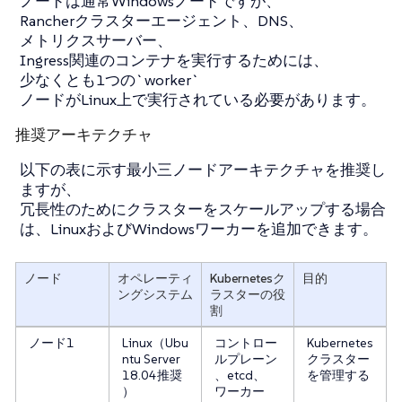
ノードは通常Windowsノードですが、
Rancherクラスターエージェント、DNS、
メトリクスサーバー、
Ingress関連のコンテナを実行するためには、
少なくとも1つの`worker`
ノードがLinux上で実行されている必要があります。
推奨アーキテクチャ
以下の表に示す最小三ノードアーキテクチャを推奨し
ますが、
冗長性のためにクラスターをスケールアップする場合
は、LinuxおよびWindowsワーカーを追加できます。
ノード
オペレーティ
Kubernetesク
目的
ングシステム
ラスターの役
割
ノード1
Linux（Ubu
コントロー
Kubernetes
ntu Server
ルプレーン
クラスター
18.04推奨
、etcd、
を管理する
）
ワーカー