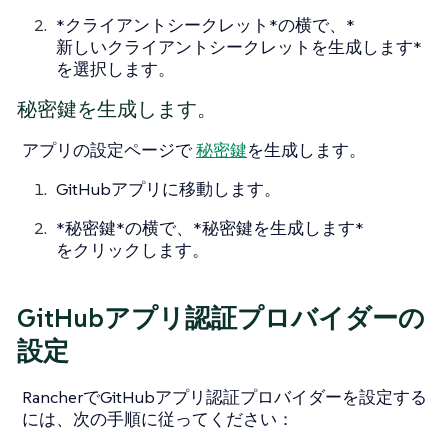
*クライアントシークレット*の横で、*
新しいクライアントシークレットを生成します*
を選択します。
秘密鍵を生成します。
アプリの設定ページで
秘密鍵
を生成します。
GitHubアプリに移動します。
*秘密鍵*の横で、*秘密鍵を生成します*
をクリックします。
GitHubアプリ認証プロバイダーの
設定
RancherでGitHubアプリ認証プロバイダーを設定する
には、次の手順に従ってください：