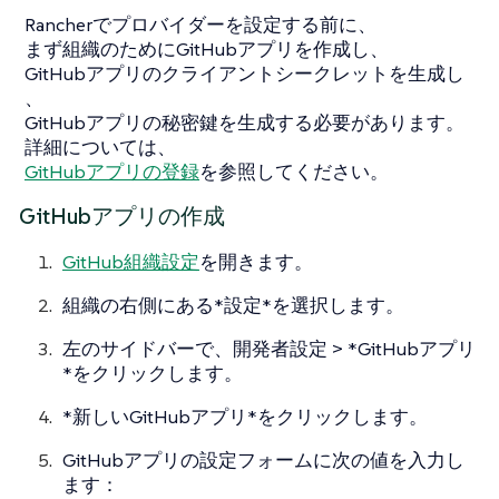
Rancherでプロバイダーを設定する前に、
まず組織のためにGitHubアプリを作成し、
GitHubアプリのクライアントシークレットを生成し
、
GitHubアプリの秘密鍵を生成する必要があります。
詳細については、
GitHubアプリの登録
を参照してください。
GitHubアプリの作成
GitHub組織設定
を開きます。
組織の右側にある*設定*を選択します。
左のサイドバーで、
開発者設定
> *GitHubアプリ
*をクリックします。
*新しいGitHubアプリ*をクリックします。
GitHubアプリの設定フォームに次の値を入力し
ます：