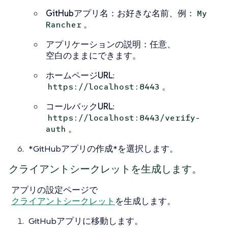
GitHubアプリ名
：お好きな名前、例：
My
。
Rancher
アプリケーションの説明
：任意、
空白のままにできます。
ホームページURL
:
。
https://localhost:8443
コールバックURL
:
https://localhost:8443/verify-
。
auth
*GitHubアプリの作成*を選択します。
クライアントシークレットを生成します。
アプリの設定ページで
クライアントシークレット
を生成します。
GitHubアプリに移動します。