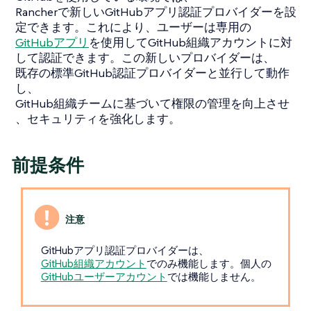
Rancherで新しいGitHubアプリ認証プロバイダーを設
定できます。これにより、ユーザーは専用の
GitHubアプリ
を使用してGitHub組織アカウントに対
して認証できます。この新しいプロバイダーは、
既存の標準GitHub認証プロバイダーと並行して動作
し、
GitHub組織チームに基づいて権限の管理を向上させ
、セキュリティを強化します。
前提条件
GitHubアプリ認証プロバイダーは、
GitHub組織アカウント
でのみ機能します。個人の
GitHubユーザーアカウント
では機能しません。