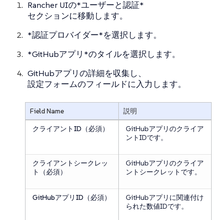
Rancher UIの*ユーザーと認証*
セクションに移動します。
*認証プロバイダー*を選択します。
*GitHubアプリ*のタイルを選択します。
GitHubアプリの詳細を収集し、
設定フォームのフィールドに入力します。
Field Name
説明
クライアントID
（必須）
GitHubアプリのクライア
ントIDです。
クライアントシークレッ
GitHubアプリのクライア
ト
（必須）
ントシークレットです。
GitHubアプリID
（必須）
GitHubアプリに関連付け
られた数値IDです。