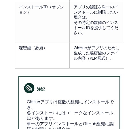
インストールID
（オプシ
アプリの認証を単一のイ
ョン）
ンストールに制限したい
場合は、
その特定の数値のインス
トールIDを提供してくだ
さい。
秘密鍵
（必須）
GitHubがアプリのために
生成した秘密鍵のファイ
ル内容（PEM形式）。
GitHubアプリは複数の組織にインストールで
き、
各インストールにはユニークなインストール
IDがあります。
単一のアプリインストールとGitHub組織に認