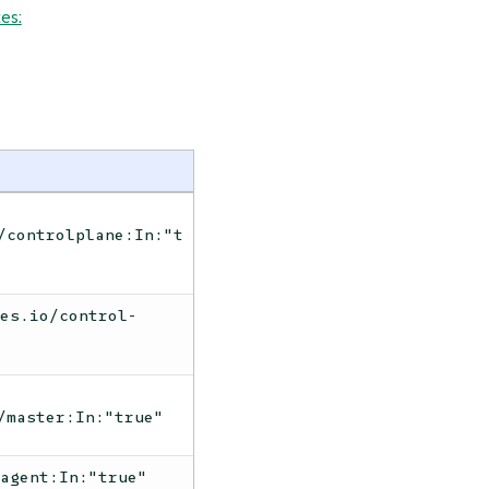
es:
/controlplane:In:"t
tes.io/control-
/master:In:"true"
-agent:In:"true"