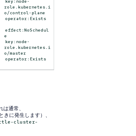
key:node-
role.kubernetes.i
o/control-plane
operator:Exists
effect:NoSchedul
e
key:node-
role.kubernetes.i
o/master
operator:Exists
れは通常、
ときに発生します）、
ttle-cluster-
。