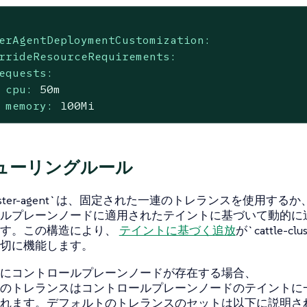
erAgentDeploymentCustomization:
rrideResourceRequirements:
equests:
cpu:
50m
memory:
100Mi
ューリングルール
e-cluster-agent`は、固定された一連のトレランスを使用するか
ルプレーンノードに適用されたテイントに基づいて動的に
ます。この構造により、
テイントに基づく追放
が`cattle-clus
切に機能します。
にコントロールプレーンノードが存在する場合、
のトレランスはコントロールプレーンノードのテイントに
れます。デフォルトのトレランスのセットは以下に説明さ