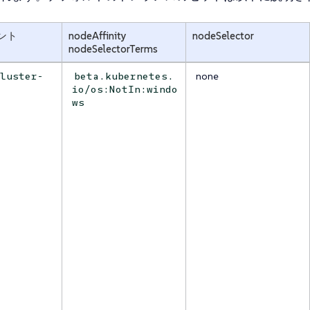
ント
nodeAffinity
nodeSelector
nodeSelectorTerms
none
cluster-
beta.kubernetes.
io/os:NotIn:windo
ws