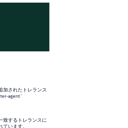
、
追加されたトレランス
ter-agent`
一致するトレランスに
れています。