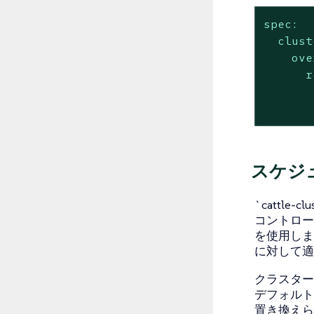
spec:
clust
ove
r
スケジ
`cattl
コントロー
を使用し
に対して適
クラスター
デフォルト
置き換えら