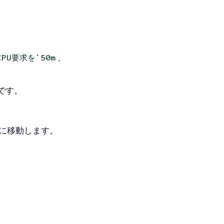
、
U要求を`50m
です。
に移動します。