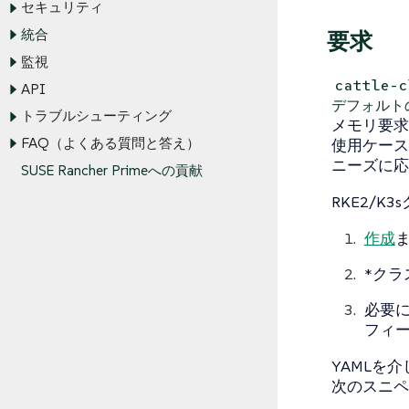
セキュリティ
統合
要求
監視
cattle-
API
デフォルト
トラブルシューティング
メモリ要求
FAQ（よくある質問と答え）
使用ケース
ニーズに応
SUSE Rancher Primeへの貢献
RKE2/
作成
*ク
必要に
フィ
YAMLを
次のスニペ