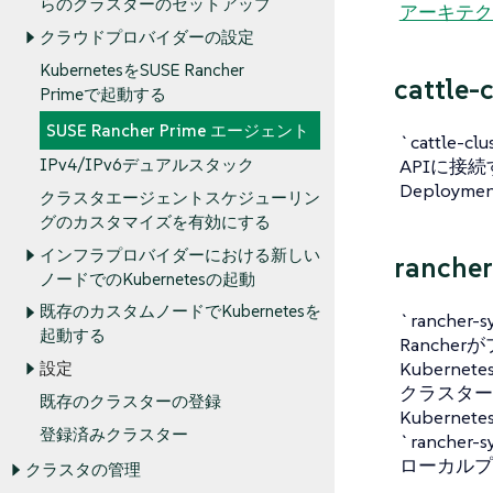
らのクラスターのセットアップ
アーキテク
クラウドプロバイダーの設定
KubernetesをSUSE Rancher
cattle-
Primeで起動する
SUSE Rancher Prime エージェント
`cattle-c
APIに接続す
IPv4/IPv6デュアルスタック
Deploy
クラスタエージェントスケジューリン
グのカスタマイズを有効にする
インフラプロバイダーにおける新しい
rancher
ノードでのKubernetesの起動
既存のカスタムノードでKubernetesを
`ranch
起動する
Ranche
Kuber
設定
クラスター
既存のクラスターの登録
Kuber
登録済みクラスター
`ranch
ローカルプ
クラスタの管理