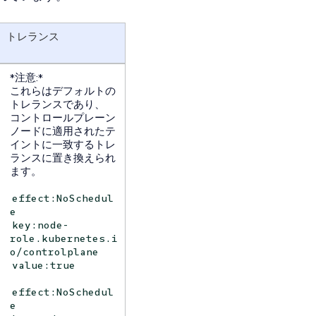
トレランス
*注意:*
これらはデフォルトの
トレランスであり、
コントロールプレーン
ノードに適用されたテ
イントに一致するトレ
ランスに置き換えられ
ます。
effect:NoSchedul
e
key:node-
role.kubernetes.i
o/controlplane
value:true
effect:NoSchedul
e