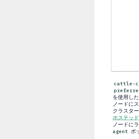
cattle-c
preferre
を使用した
ノードにス
クラスター
ホステッドK
ノードに
ポ
agent