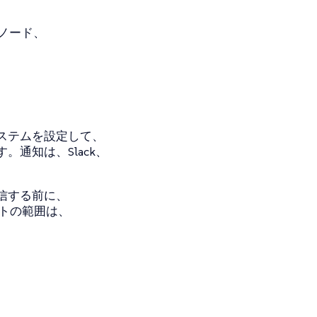
ノード、
。
ステムを設定して、
通知は、Slack、
信する前に、
ートの範囲は、