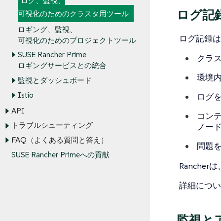
ログ、監視、
ログ記
可視化のためのクラスタ用ツール
ロギング、監視、
ログ記録は
可視化のためのプロジェクトツール
SUSE Rancher Prime
クラ
ロギングサービスとの統合
環境
監視とダッシュボード
Istio
ログ
API
コン
トラブルシューティング
ノー
FAQ（よくある質問と答え）
問題
SUSE Rancher Primeへの貢献
Rancherは
詳細につい
監視と