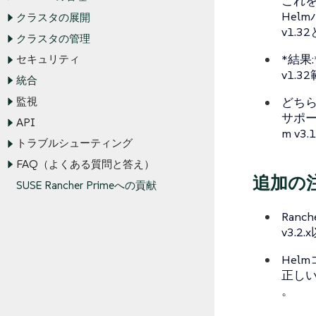
これ
Hel
クラスタの展開
v1.
クラスタの管理
*結果:*
セキュリティ
v1.
統合
どち
監視
サポー
API
m v
トラブルシューティング
FAQ（よくある質問と答え）
追加の
SUSE Rancher Primeへの貢献
Ran
v3.
Hel
正しい
。