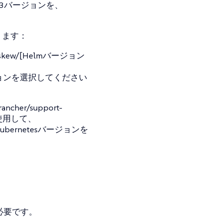
 v3バージョンを、
ります：
on_skew/[Helmバージョン
ジョンを選択してください
ncher/support-
]を使用して、
ernetesバージョンを
必要です。