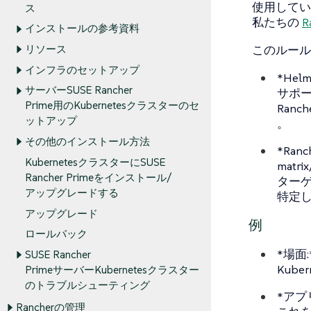
使用している
ス
私たちの
インストールの参考資料
このルール
リソース
インフラのセットアップ
*Hel
サーバーSUSE Rancher
サポー
Prime用のKubernetesクラスターのセ
Ran
ットアップ
。
その他のインストール方法
*Ranc
KubernetesクラスターにSUSE
matr
Rancher Primeをインストール/
ターゲ
アップグレードする
特定
アップグレード
例
ロールバック
*場面:
SUSE Rancher
Kub
PrimeサーバーKubernetesクラスター
のトラブルシューティング
*アプ
Rancherの管理