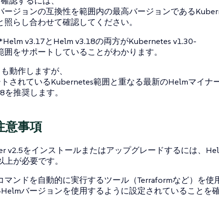
を確認するには、
mバージョンの互換性を範囲内の最高バージョンであるKuberne
32と照らし合わせて確認してください。
Helm v3.17とHelm v3.18の両方がKubernetes v1.30-
32範囲をサポートしていることがわかります。
らも動作しますが、
トされているKubernetes範囲と重なる最新のHelmマイナ
3.18を推奨します。
注意事項
cher v2.5をインストールまたはアップグレードするには、He
2.x以上が必要です。
mコマンドを自動的に実行するツール（Terraformなど）を
Helmバージョンを使用するように設定されていることを