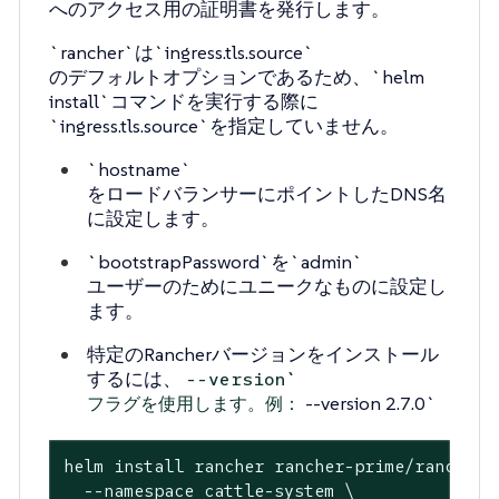
へのアクセス用の証明書を発行します。
`rancher`は`ingress.tls.source`
のデフォルトオプションであるため、`helm
install`コマンドを実行する際に
`ingress.tls.source`を指定していません。
`hostname`
をロードバランサーにポイントしたDNS名
に設定します。
`bootstrapPassword`を`admin`
ユーザーのためにユニークなものに設定し
ます。
特定のRancherバージョンをインストール
するには、
--version`
--version 2.7.0`
フラグを使用します。例：
helm install rancher rancher-prime/rancher \
  --namespace cattle-system \
