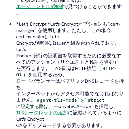
この設定に関する詳細情報は、
エージェントTLS強制
で見つけることができます
。
*Let’s Encrypt:*Let’s Encryptオプションも`cert-
manager`を使用します。ただし、この場合、
cert-managerはLet’s
Encryptの特別なIssuerと組み合わされており、
Let’s
Encrypt発行の証明書を取得するために必要なす
べてのアクション（リクエストと検証を含む）
を実行します。この構成はHTTP検証（
HTTP-
）を使用するため、
01
ロードバランサーはパブリックDNSレコードを持
ち、
インターネットからアクセス可能でなければなり
ません。
agent-tls-mode`を`strict`
--privateCA=true`も指定し、
に設定する際は、
TLSシークレットの追加
に記載されているように
Let’s Encrypt
CAをアップロードする必要があります。