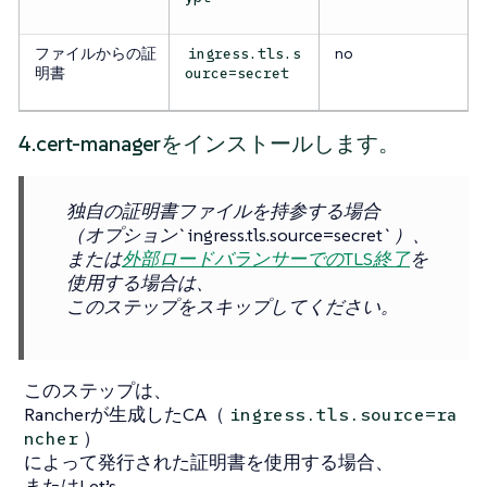
ファイルからの証
no
ingress.tls.s
明書
ource=secret
4.cert-managerをインストールします。
独自の証明書ファイルを持参する場合
（オプション`ingress.tls.source=secret`）、
または
外部ロードバランサーでのTLS終了
を
使用する場合は、
このステップをスキップしてください。
このステップは、
Rancherが生成したCA（
ingress.tls.source=ra
）
ncher
によって発行された証明書を使用する場合、
またはLet’s