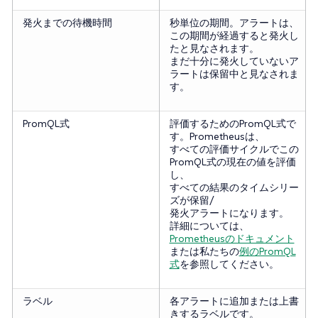
発火までの待機時間
秒単位の期間。アラートは、
この期間が経過すると発火し
たと見なされます。
まだ十分に発火していないア
ラートは保留中と見なされま
す。
PromQL式
評価するためのPromQL式で
す。Prometheusは、
すべての評価サイクルでこの
PromQL式の現在の値を評価
し、
すべての結果のタイムシリー
ズが保留/
発火アラートになります。
詳細については、
Prometheusのドキュメント
または私たちの
例のPromQL
式
を参照してください。
ラベル
各アラートに追加または上書
きするラベルです。