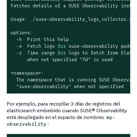
Fetches details of a SUSE Observability insta
Usage: ./suse-observability_logs_collector.sh 
options:

  -h  Print this 
help
  -e  Fetch logs 
for
 suse-observability pods f
  -r  Time range 
for
 logs to fetch from Elasti
      when not specified 
"7d"
 is used

<namespace>:

  The namespace that is running SUSE Observabi
"suse-observability"
 when not specified
Por ejemplo, para recopilar 3 días de registros del
elasticsearch embebido cuando SUSE® Observability
está desplegado en el espacio de nombres
my-
:
observability