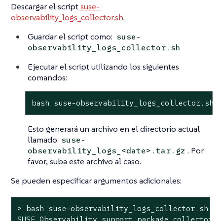
Descargar el script
suse-
observability_logs_collector.sh
.
Guardar el script como:
suse-
observability_logs_collector.sh
Ejecutar el script utilizando los siguientes
comandos:
bash suse-observability_logs_collector.sh
Esto generará un archivo en el directorio actual
llamado
suse-
. Por
observability_logs_<date>.tar.gz
favor, suba este archivo al caso.
Se pueden especificar argumentos adicionales:
> bash suse-observability_logs_collector.sh -h
SUSE Observability support package collector.
