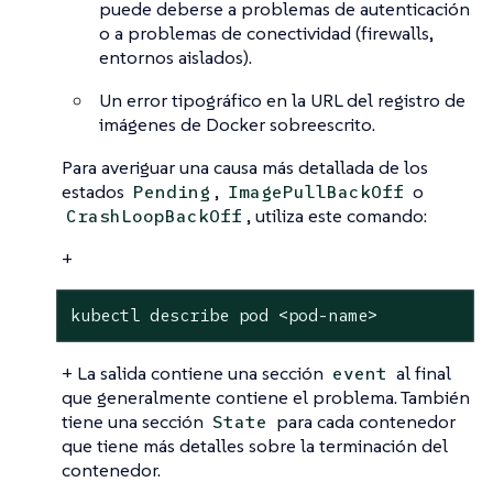
puede deberse a problemas de autenticación
o a problemas de conectividad (firewalls,
entornos aislados).
Un error tipográfico en la URL del registro de
imágenes de Docker sobreescrito.
Para averiguar una causa más detallada de los
estados
,
o
Pending
ImagePullBackOff
, utiliza este comando:
CrashLoopBackOff
+
kubectl describe pod <pod-name>
+ La salida contiene una sección
al final
event
que generalmente contiene el problema. También
tiene una sección
para cada contenedor
State
que tiene más detalles sobre la terminación del
contenedor.