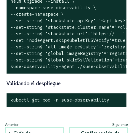
helm upgrade --install \

--namespace suse-observability \

--create-namespace \

--
set
-string 
'stackstate.apiKey'
=
'<api-key>'
 \
--
set
-string 
'stackstate.cluster.name'
=
'<clus
--
set
-string 
'stackstate.url'
=
'https://...'
 \

--
set
'nodeAgent.skipKubeletTLSVerify'
=
true
 \

--
set
-string 
'all.image.registry'
=
'registry.a
--
set
-string 
'global.imageRegistry'
=
'registry
--
set
-string 
'global.skipSslValidation'
=
true
 \
suse-observability-agent ./suse-observability
Validando el despliegue
kubectl get pod -n suse-observability