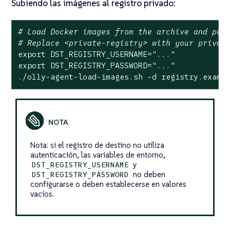
Subiendo las imágenes al registro privado:
# Load Docker images from the archive and pus
# Replace <private-registry> with your privat
export
 DST_REGISTRY_USERNAME=
"..."
export
 DST_REGISTRY_PASSWORD=
"..."
./o11y-agent-load-images.sh -d registry.examp
Nota: si el registro de destino no utiliza
autenticación, las variables de entorno,
y
DST_REGISTRY_USERNAME
no deben
DST_REGISTRY_PASSWORD
configurarse o deben establecerse en valores
vacíos.