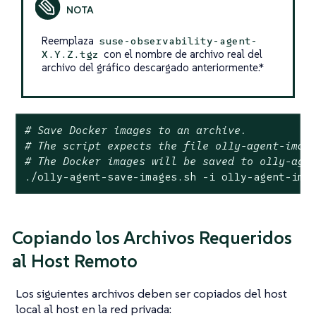
Reemplaza
suse-observability-agent-
con el nombre de archivo real del
X.Y.Z.tgz
archivo del gráfico descargado anteriormente.*
# Save Docker images to an archive.
# The script expects the file o11y-agent-imag
# The Docker images will be saved to o11y-age
./o11y-agent-save-images.sh -i o11y-agent-ima
Copiando los Archivos Requeridos
al Host Remoto
Los siguientes archivos deben ser copiados del host
local al host en la red privada: