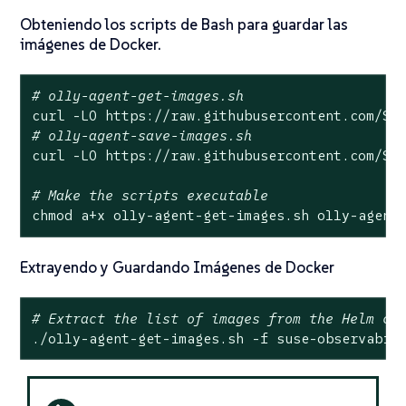
Obteniendo los scripts de Bash para guardar las
imágenes de Docker.
# o11y-agent-get-images.sh
# o11y-agent-save-images.sh
curl -LO https://raw.githubusercontent.com/Sta
# Make the scripts executable
chmod a+x o11y-agent-get-images.sh o11y-agent
Extrayendo y Guardando Imágenes de Docker
# Extract the list of images from the Helm ch
./o11y-agent-get-images.sh -f suse-observabil