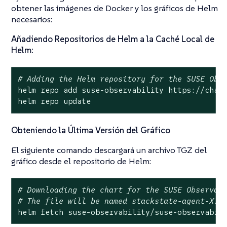
obtener las imágenes de Docker y los gráficos de Helm
necesarios:
Añadiendo Repositorios de Helm a la Caché Local de
Helm:
# Adding the Helm repository for the SUSE Obs
helm repo add suse-observability https://chart
helm repo update
Obteniendo la Última Versión del Gráfico
El siguiente comando descargará un archivo TGZ del
gráfico desde el repositorio de Helm:
# Downloading the chart for the SUSE Observab
# The file will be named stackstate-agent-X.Y
helm fetch suse-observability/suse-observabil