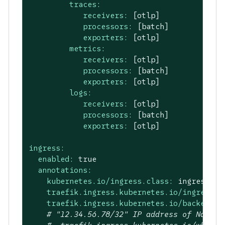
traces:
receivers:
[otlp]
processors:
[batch]
exporters:
[otlp]
metrics:
receivers:
[otlp]
processors:
[batch]
exporters:
[otlp]
logs:
receivers:
[otlp]
processors:
[batch]
exporters:
[otlp]
ingress:
enabled:
true
annotations:
kubernetes.io/ingress.class:
ingress-tr
traefik.ingress.kubernetes.io/ingress.c
traefik.ingress.kubernetes.io/backend-p
# "12.34.56.78/32" IP address of NatGat