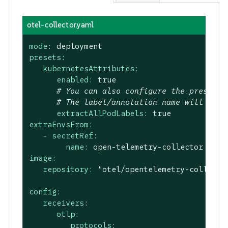
otel-collector.yaml
mode:
deployment
presets:
kubernetesAttributes:
enabled:
true
# You can also configure the preset t
# The label/annotation name will beco
extractAllPodLabels:
true
extraEnvsFrom:
-
secretRef:
name:
open-telemetry-collector
image:
repository:
"otel/opentelemetry-collecto
config:
receivers:
otlp:
protocols: