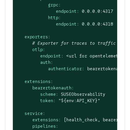
grpc:
endpoint:
0.0
.0
.0
:4317
http:
endpoint:
0.0
.0
.0
:4318
exporters:
# Exporter for traces to traffic mirr
otlp:
endpoint:
<url
for
opentelemetry
i
auth:
authenticator:
bearertokenauth
extensions:
bearertokenauth:
scheme:
SUSEObservability
token:
"${env:API_KEY}"
service:
extensions:
[health_check,
bearertoke
pipelines: