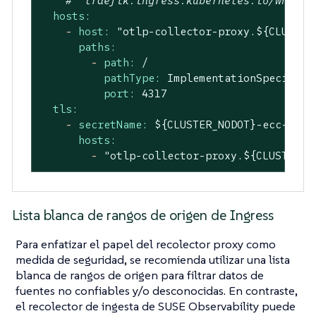
#  traefik.ingress.kubernetes.io/whitel
hosts:
-
host:
"otlp-collector-proxy.${CLUSTER
paths:
-
path:
/
pathType:
ImplementationSpecific
port:
4317
tls:
-
secretName:
${CLUSTER_NODOT}-ecc-tls
hosts:
-
"otlp-collector-proxy.${CLUSTER_N
Lista blanca de rangos de origen de Ingress
Para enfatizar el papel del recolector proxy como
medida de seguridad, se recomienda utilizar una lista
blanca de rangos de origen para filtrar datos de
fuentes no confiables y/o desconocidas. En contraste,
el recolector de ingesta de SUSE Observability puede