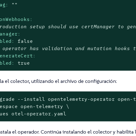
ag:
""
onWebhooks:
roduction setup should use certManager to ge
anager:
bled:
false
 operator has validation and mutation hooks 
enerateCert:
bled:
true
la el colector, utilizando el archivo de configuración:
grade --install opentelemetry-operator open-t
espace open-telemetry \

ues otel-operator.yaml
nstala el operador. Continúa instalando el colector y habilita