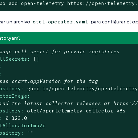
po add open-telemetry https://open-telemetry
ear un archivo
para configurar el o
otel-operator.yaml
ator.yaml
mage pull secret for private registries
llSecrets:
[]
:
:
ses chart.appVersion for the tag
ository:
ghcr.io/open-telemetry/opentelemetr
ctorImage:
ind the latest collector releases at https:/
ository:
otel/opentelemetry-collector-k8s
:
0.123
.0
tAllocatorImage:
ository:
""