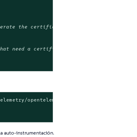
nerate the certificate, without certmanager t
that need a certificate, with this we generat
elemetry/opentelemetry-operator \

 la auto-instrumentación.