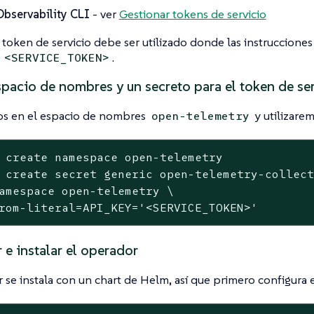
bservability CLI
- ver
Gestionar tokens de servicio
l token de servicio debe ser utilizado donde las instruccione
n
.
<SERVICE_TOKEN>
spacio de nombres y un secreto para el token de se
os en el espacio de nombres
y utilizarem
open-telemetry
 create namespace open-telemetry

 create secret generic open-telemetry-collect
amespace open-telemetry \

rom-literal=API_KEY=
'<SERVICE_TOKEN>'
 e instalar el operador
 se instala con un chart de Helm, así que primero configura el