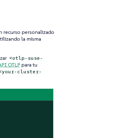
un recurso personalizado
tilizando la misma
azar
<otlp-suse-
API OTLP
para tu
<your-cluster-