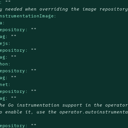
:
""
y needed when overriding the image repositor
nstrumentationImage:
a:
epository:
""
ag:
""
ejs:
epository:
""
ag:
""
hon:
epository:
""
ag:
""
net:
epository:
""
ag:
""
he Go instrumentation support in the operato
o enable it, use the operator.autoinstrument
epository:
""