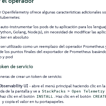
r el operador
 OpenTelemetry ofrece algunas características adicionales so
Kubernetes:
auto-instrumentar los pods de tu aplicación para los lengua
Python, Golang, Node.js), sin necesidad de modificar las apli
ker en absoluto
ser utilizado como un reemplazo del operador Prometheus y
de los puntos finales del exportador de Prometheus basánd
io y pod
oken de servicio
eras de crear un token de servicio:
bservability UI
- abre el menú principal haciendo clic en la
rda de la pantalla y ve a
>
StackPacks
Open Telemetry
 haz clic en el botón
. Haz clic en el botón
INSTALL
CREAT
y copia el valor en tu portapapeles.
N