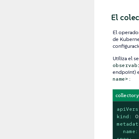
El cole
El operador
de Kuberne
configuraci
Utiliza el 
observab
endpoint) e
:
name>
collector.
apiVers
kind:
O
metadat
name:
spec: