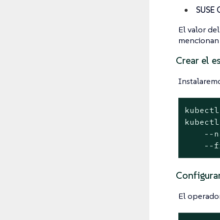
SUSE O
El valor de
menciona
Crear el e
Instalarem
kubectl
kubectl
    --n
    --f
Configurar
El operador