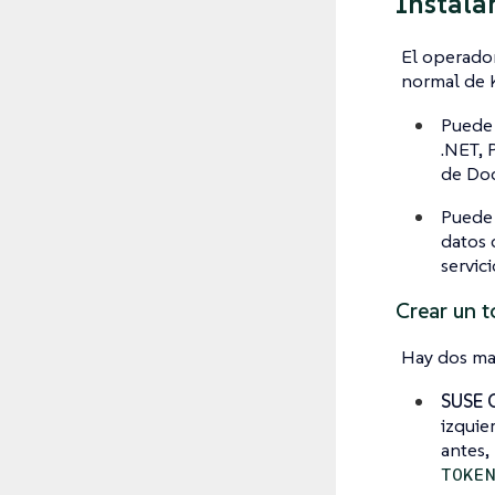
Instala
El operador
normal de 
Puede 
.NET, 
de Doc
Puede 
datos 
servic
Crear un t
Hay dos man
SUSE O
izquie
antes,
TOKE