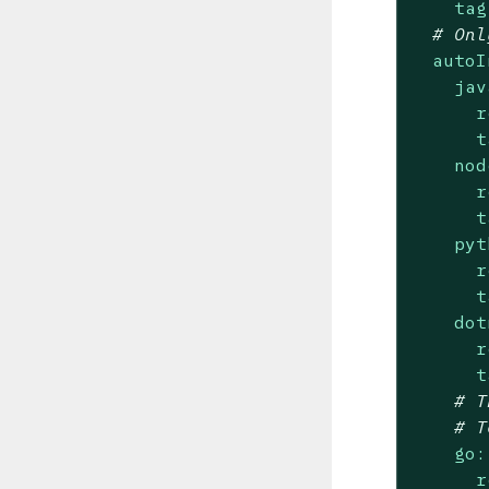
tag
# Onl
autoI
jav
r
t
nod
r
t
pyt
r
t
dot
r
t
# T
# T
go:
r