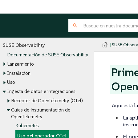
SUSE Observa
SUSE Observability
Documentación de SUSE Observability
Lanzamiento
Prime
Instalación
Uso
Open
Ingesta de datos e integraciones
Receptor de OpenTelemetry (OTel)
Aquí está l
Guías de instrumentación de
OpenTelemetry
La apl
instru
Kubernetes
Uso del operador OTel
El ope