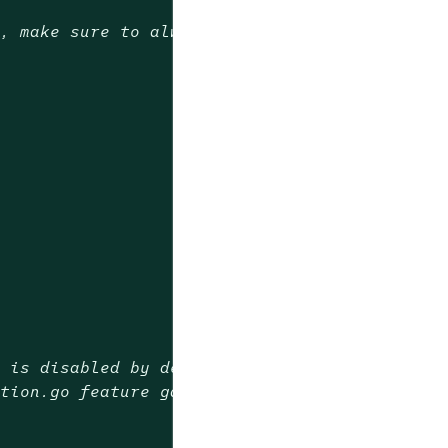
y, make sure to always specify both the image
r is disabled by default.
ation.go feature gate.