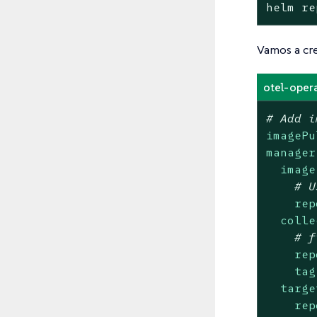
helm re
Vamos a cr
otel-oper
# Add i
imagePu
manager
image
# U
rep
colle
# f
rep
tag
targe
rep