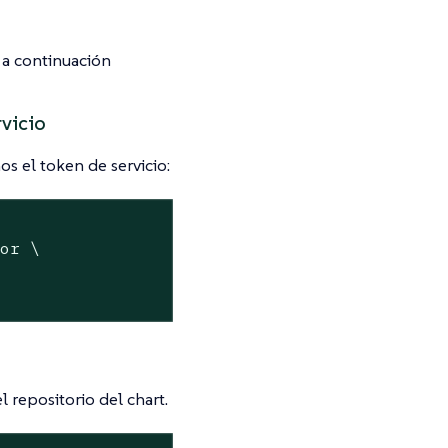
s a continuación
rvicio
os el token de servicio:
or \

 repositorio del chart.