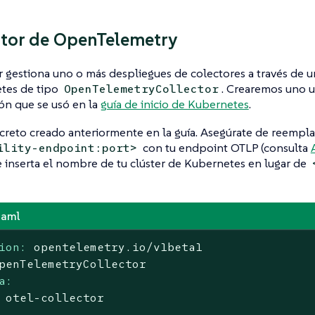
ctor de OpenTelemetry
 gestiona uno o más despliegues de colectores a través de 
tes de tipo
. Crearemos uno u
OpenTelemetryCollector
ón que se usó en la
guía de inicio de Kubernetes
.
secreto creado anteriormente en la guía. Asegúrate de reempl
con tu endpoint OTLP (consulta
ility-endpoint:port>
 inserta el nombre de tu clúster de Kubernetes en lugar de
yaml
ion:
opentelemetry.io/v1beta1
penTelemetryCollector
a:
otel-collector