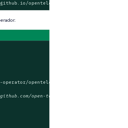
.github.io/opentelemetry-helm-charts
perador:
y-operator/opentelemetry-operator
/github.com/open-telemetry/opentelemetry-coll