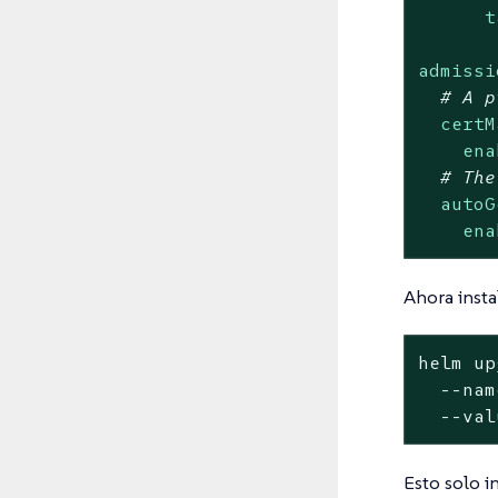
t
admissi
# A p
certM
ena
# The
autoG
ena
Ahora insta
helm up
  --nam
  --val
Esto solo i