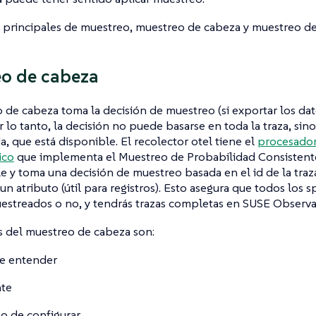
 principales de muestreo, muestreo de cabeza y muestreo de
o de cabeza
 de cabeza toma la decisión de muestreo (si exportar los dat
r lo tanto, la decisión no puede basarse en toda la traza, sin
a, que está disponible. El recolector otel tiene el
procesador
ico
que implementa el Muestreo de Probabilidad Consistente
e y toma una decisión de muestreo basada en el id de la traza 
un atributo (útil para registros). Esto asegura que todos los 
streados o no, y tendrás trazas completas en SUSE Observab
s del muestreo de cabeza son:
de entender
nte
lo de configurar