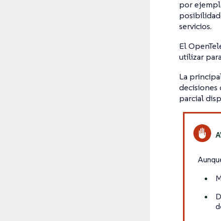
por ejemplo
posibilidad
servicios.
El OpenTel
utilizar par
La principa
decisiones 
parcial dis
Aunque
M
D
d