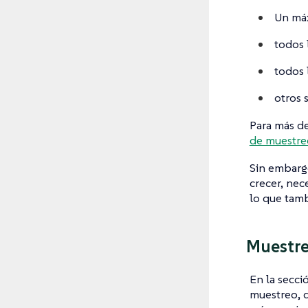
Un má
todos 
todos 
otros 
Para más de
de muestre
Sin embargo
crecer, nec
lo que tam
Muestre
En la secci
muestreo, q