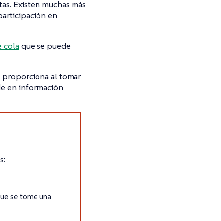
ntas. Existen muchas más
participación en
 cola
que se puede
ue proporciona al tomar
de en información
s:
que se tome una