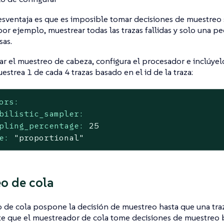
sventaja es que es imposible tomar decisiones de muestreo 
or ejemplo, muestrear todas las trazas fallidas y solo una p
sas.
tar el muestreo de cabeza, configura el procesador e inclúyelo
strea 1 de cada 4 trazas basado en el id de la traza:
ors:
bilistic_sampler:
pling_percentage:
25
e:
"proportional"
o de cola
 de cola pospone la decisión de muestreo hasta que una traza
e que el muestreador de cola tome decisiones de muestreo b