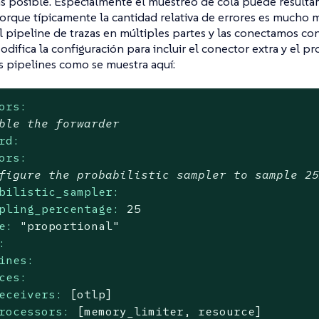
s posible. Especialmente el muestreo de cola puede resulta
orque típicamente la cantidad relativa de errores es mucho ma
l pipeline de trazas en múltiples partes y las conectamos co
odifica la configuración para incluir el conector extra y el p
s pipelines como se muestra aquí:
ors:
ble the forwarder
rd:
ors:
figure the probabilistic sampler to sample 2
bilistic_sampler:
pling_percentage:
25
e:
"proportional"
:
ines:
ces:
eceivers:
[otlp]
rocessors:
[memory_limiter,
resource]