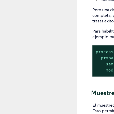
Pero una de
completa, p
trazas exito
Para habili
ejemplo mue
process
proba
sam
mod
Muestre
El muestreo
Esto permit