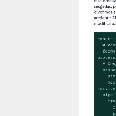
más precisa
sesgadas, p
dividimos e
adelante. M
modifica lo
connect
# ena
forwa
process
# Con
proba
sam
mod
service
pipel
tra
r
p