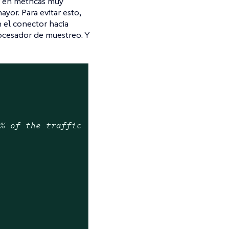
r en métricas muy
yor. Para evitar esto,
n el conector hacia
rocesador de muestreo. Y
5% of the traffic