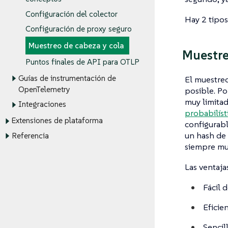
Configuración del colector
Hay 2 tipos
Configuración de proxy seguro
Muestreo de cabeza y cola
Muestre
Puntos finales de API para OTLP
Guías de instrumentación de
El muestreo
OpenTelemetry
posible. Po
muy limitad
Integraciones
probabilíst
Extensiones de plataforma
configurabl
un hash de 
Referencia
siempre mue
Las ventaja
Fácil 
Eficie
Sencil