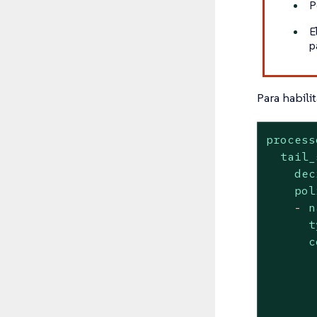
P
E
p
Para habili
process
tail_
dec
pol
-
n
t
c