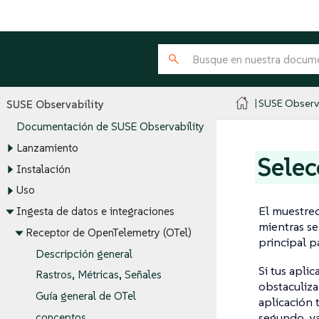
SUSE Observa
SUSE Observability
Documentación de SUSE Observability
Lanzamiento
Selec
Instalación
Uso
El muestreo
Ingesta de datos e integraciones
mientras se
Receptor de OpenTelemetry (OTel)
principal p
Descripción general
Si tus apli
Rastros, Métricas, Señales
obstaculiza
Guía general de OTel
aplicación 
segundo, ya
conceptos