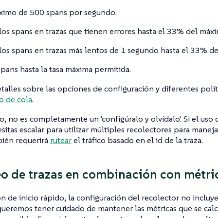
ximo de 500 spans por segundo.
los spans en trazas que tienen errores hasta el 33% del máx
los spans en trazas más lentos de 1 segundo hasta el 33% d
spans hasta la tasa máxima permitida.
talles sobre las opciones de configuración y diferentes polític
o de cola
.
, no es completamente un 'configúralo y olvídalo'. Si el uso
esitas escalar para utilizar múltiples recolectores para manej
bién requerirá
rutear
el tráfico basado en el id de la traza.
o de trazas en combinación con métric
ón de inicio rápido, la configuración del recolector no incluy
ueremos tener cuidado de mantener las métricas que se calcul