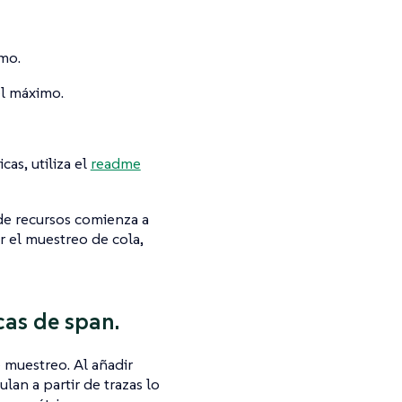
imo.
el máximo.
as, utiliza el
readme
 de recursos comienza a
ar el muestreo de cola,
as de span.
e muestreo. Al añadir
an a partir de trazas lo