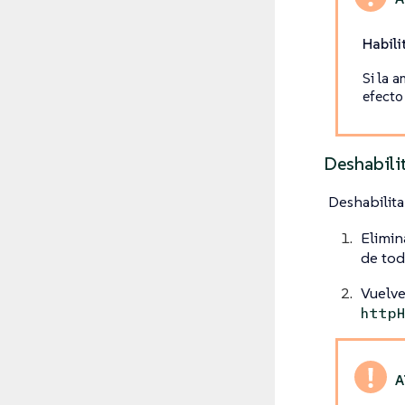
Habili
Si la 
efecto 
Deshabilit
Deshabilita
Elimin
de tod
Vuelve
http