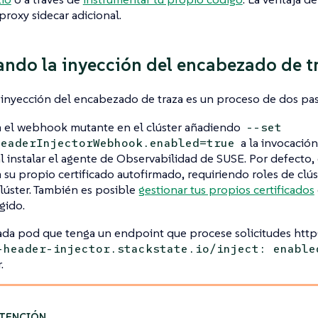
 proxy sidecar adicional.
ando la inyección del encabezado de tr
a inyección del encabezado de traza es un proceso de dos pas
a el webhook mutante en el clúster añadiendo
--set
a la invocación
HeaderInjectorWebhook.enabled=true
l instalar el agente de Observabilidad de SUSE. Por defecto, 
 su propio certificado autofirmado, requiriendo roles de clúst
clúster. También es posible
gestionar tus propios certificados
gido.
ada pod que tenga un endpoint que procese solicitudes http(
-header-injector.stackstate.io/inject: enable
.