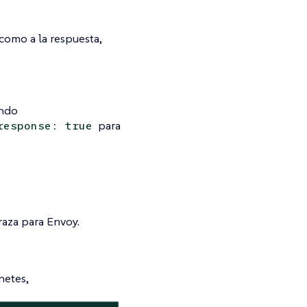
 como a la respuesta,
ando
para
response: true
raza para Envoy.
netes,