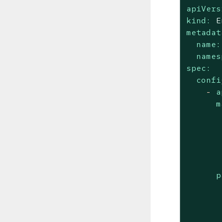
apiVers
kind:
E
metadat
name:
names
spec:
confi
-
a
m
p