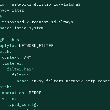
ion:
networking.istio.io/v1alpha3
nvoyFilter
a:
responsed-x-request-id-always
pace:
istio-system
gPatches:
pplyTo:
NETWORK_FILTER
atch:
context:
ANY
listener:
filterChain:
filter:
name:
envoy.filters.network.http_conn
atch:
operation:
MERGE
value:
typed_config: