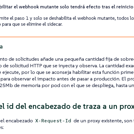
ilitar el webhook mutante solo tendrá efecto tras el reinicio
omite el paso 1 y solo se deshabilita el webhook mutante, todos l
o para que se elimine el sidecar.
a
nto de solicitudes añade una pequeña cantidad fija de sobr
de solicitud HTTP que se inyecta y observa. La cantidad ex
e ejecute, por lo que se aconseja habilitar esta función pri
para observar el impacto antes de pasar a producción. El pro
25Mb de memoria por pod con el que se despliega, hasta 
el id del encabezado de traza a un prox
r el encabezado
de un proxy existente, son
X-Request-Id
s: