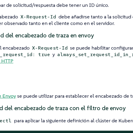
ar de solicitud/respuesta debe tener un ID único.
cabezado
debe añadirse tanto a la solicitud
X-Request-Id
er observado tanto en el cliente como en el servidor.
id del encabezado de traza en envoy
el encabezado
se puede habilitar configur
X-Request-Id
y
_request_id: true
always_set_request_id_in_
s HTTP
de Envoy
se puede utilizar para establecer el encabezado de t
d del encabezado de traza con el filtro de envoy
para aplicar la siguiente definición al clúster de Kuber
ectl