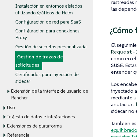
rastreadas 
Instalación en entornos aislados
las depende
utilizando gráficos de Helm
Configuración de red para SaaS
¿Cómo 
Configuración para conexiones
Proxy
El seguimie
Gestión de secretos personalizada
Request-
Gestión de trazas de
como en el 
SUSE. Estas
solicitudes
entender qu
Certificados para inyección de
sidecar
Los encab
inyectado a
Extensión de la interfaz de usuario de
mediante 
Rancher
anotación
Uso
sidecar no
Ingesta de datos e integraciones
También es
Extensiones de plataforma
equilibrado
Referencia
servicios Is