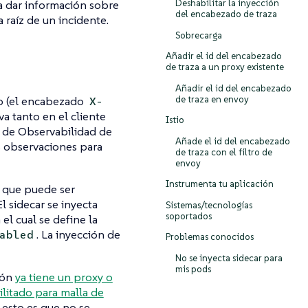
ra dar información sobre
Deshabilitar la inyección
del encabezado de traza
 raíz de un incidente.
Sobrecarga
Añadir el id del encabezado
de traza a un proxy existente
Añadir el id del encabezado
de traza en envoy
co (el encabezado
X-
a tanto en el cliente
Istio
e de Observabilidad de
Añade el id del encabezado
as observaciones para
de traza con el filtro de
envoy
Instrumenta tu aplicación
 que puede ser
 sidecar se inyecta
Sistemas/tecnologías
soportados
el cual se define la
. La inyección de
abled
Problemas conocidos
No se inyecta sidecar para
mis pods
ción
ya tiene un proxy o
litado para malla de
e esto es que no se