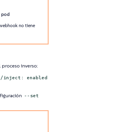
l pod
l webhook no tiene
l proceso inverso:
o/inject: enabled
nfiguración
--set