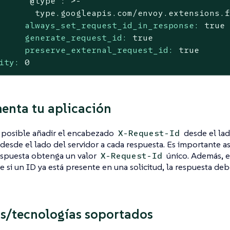
'@type'
:
>-

always_set_request_id_in_response:
true
generate_request_id:
true
preserve_external_request_id:
true
ity:
0
enta tu aplicación
 posible añadir el encabezado
desde el lad
X-Request-Id
o desde el lado del servidor a cada respuesta. Es importante 
espuesta obtenga un valor
único. Además, 
X-Request-Id
e si un ID ya está presente en una solicitud, la respuesta d
s/tecnologías soportados