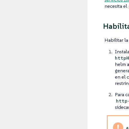
necesita el
Habilit
Habilitar l
Instal
http
helm a
genera
en el 
restrin
Para c
http
sidecar