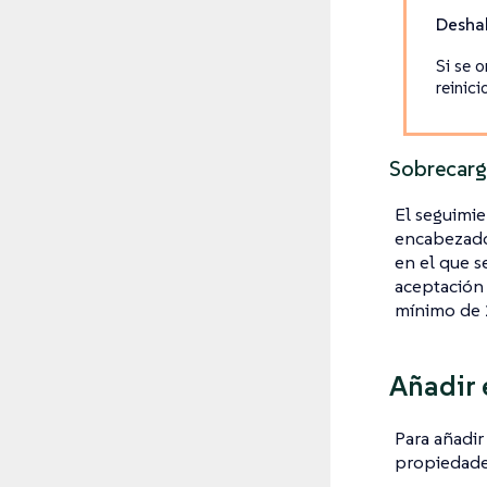
Deshab
Si se 
reinici
Sobrecarg
El seguimie
encabezado 
en el que s
aceptación 
mínimo de 
Añadir 
Para añadi
propiedade