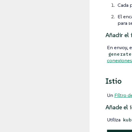
Cada p
El en
para s
Añadir el 
En envoy, 
generate
conexione
Istio
Un
Filtro 
Añade el i
Utiliza
kub