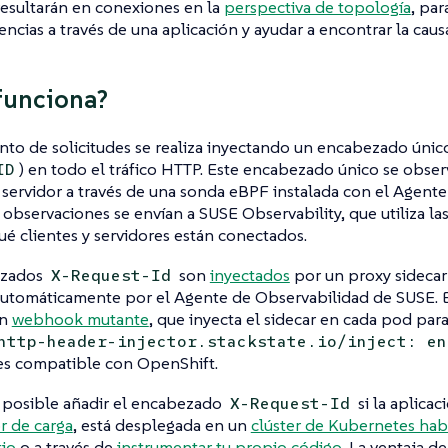
resultarán en conexiones en la
perspectiva de topología
, pa
ncias a través de una aplicación y ayudar a encontrar la causa
funciona?
nto de solicitudes se realiza inyectando un encabezado úni
) en todo el tráfico HTTP. Este encabezado único se observ
ID
servidor a través de una sonda eBPF instalada con el Agent
 observaciones se envían a SUSE Observability, que utiliza l
é clientes y servidores están conectados.
ezados
son
inyectados
por un proxy sidecar
X-Request-Id
utomáticamente por el Agente de Observabilidad de SUSE. El
un
webhook mutante
, que inyecta el sidecar en cada pod para 
http-header-injector.stackstate.io/inject: en
 es compatible con OpenShift.
 posible añadir el encabezado
si la aplica
X-Request-Id
r de carga
, está desplegada en un
clúster de Kubernetes habi
tio
o a través de
instrumentar tu propio código
. La ventaja d