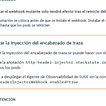
tar el webhook mutante solo tendrá efecto tras el reinicio de
anotación se coloca antes de que se instale el webhook. Instalar e
hasta que los pods se reinicien.
ar la inyección del encabezado de traza
r la inyección del encabezado de traza se puede hacer con e
a la anotación
http-header-injector.stackstate.i
os los pods.
 a desplegar el Agente de Observabilidad de SUSE sin la co
.
HeaderInjectorWebhook.enabled=true