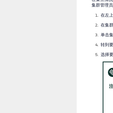
集群管理员
在左
在
集
单击
转到
选择