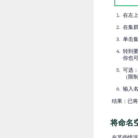
在左
在
集
单击
转到
你也
可选
（限
输入
结果
：已将
将命名
在某些情况