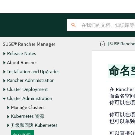
SUSE Ranche
SUSE® Rancher Manager
Release Notes
About Rancher
命名
Installation and Upgrades
Rancher Administration
在 Ranc
Cluster Deployment
而命名空
Cluster Administration
你可以在项
Manage Clusters
你可以在项
Kubernetes 资源
也可以单独
升级和回滚 Kubernetes
可以直接分