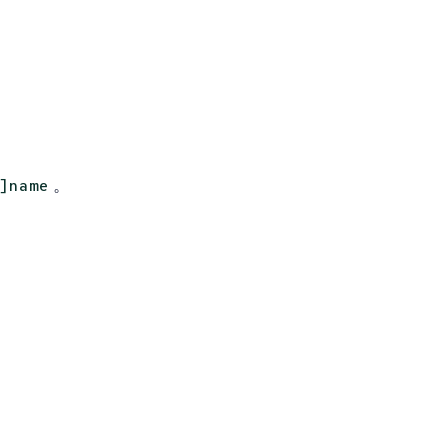
。
]name