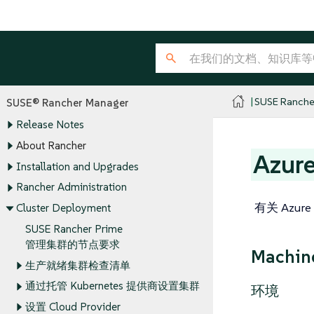
SUSE Ranche
SUSE® Rancher Manager
Release Notes
About Rancher
Azu
Installation and Upgrades
Rancher Administration
有关 Azu
Cluster Deployment
SUSE Rancher Prime
管理集群的节点要求
Machin
生产就绪集群检查清单
通过托管 Kubernetes 提供商设置集群
环境
设置 Cloud Provider