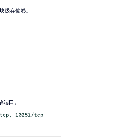
起使用的块级存储卷。
放端口。
tcp, 10251/tcp,