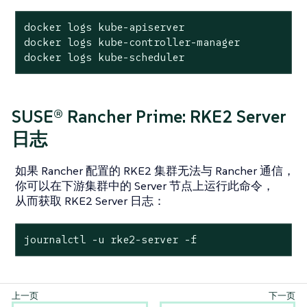
docker logs kube-apiserver

docker logs kube-controller-manager

docker logs kube-scheduler
SUSE® Rancher Prime: RKE2 Server
日志
如果 Rancher 配置的 RKE2 集群无法与 Rancher 通信，
你可以在下游集群中的 Server 节点上运行此命令，
从而获取 RKE2 Server 日志：
journalctl -u rke2-server -f