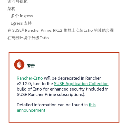
访问可视化
架构
多个 Ingress
Egress 支持
在 SUSE® Rancher Prime: RKE2 集群上安装 Istio 的其他步骤
在离线环境中升级 Istio
Rancher-Istio
will be deprecated in Rancher
v2.12.0; turn to the
SUSE Application Collection
build of Istio for enhanced security (included in
SUSE Rancher Prime subscriptions).
Detailed information can be found in
this
announcement