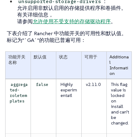
：
unsupported-storage-drivers
允许启用非默认启用的存储提供程序和卷插件。
有关详细信息，
请参阅
允许使用不受支持的存储驱动程序
。
下表介绍了 Rancher 中功能开关的可用性和默认值。
标记为"`GA`"的功能已普遍可用：
功能开关
默认值
状态
可用于
Additiona
名称
l
Informati
on
Highly
v2.11.0
This flag
aggrega
false
experim
value is
ted-
entatl
locked
roletem
on
plates
install
and can’t
be
changed.