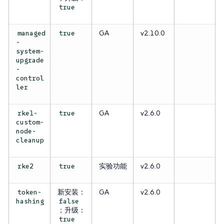
true
GA
v2.10.0
managed
true
-
system-
upgrade
-
control
ler
GA
v2.6.0
rke1-
true
custom-
node-
cleanup
实验功能
v2.6.0
rke2
true
新安装：
GA
v2.6.0
token-
hashing
false
；升级：
true