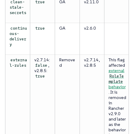
GA
v2.11.0
clean-
true
stale-
secrets
GA
v2.6.0
continu
true
ous-
deliver
y
v2.7.14:
Remove
v2.7.14,
This flag
externa
,
d
v2.8.5
affected
l-rules
false
v2.8.5:
external
true
RoleTe
mplate
behavior
. It is
removed
in
Rancher
v2.9.0
and later
as the
behavior