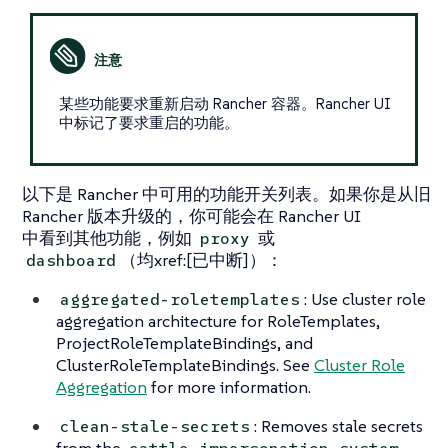
某些功能要求重新启动 Rancher 容器。Rancher UI
中标记了要求重启的功能。
以下是 Rancher 中可用的功能开关列表。如果你是从旧
Rancher 版本升级的，你可能会在 Rancher UI
中看到其他功能，例如
或
proxy
（均xref:[已中断]）：
dashboard
: Use cluster role
aggregated-roletemplates
aggregation architecture for RoleTemplates,
ProjectRoleTemplateBindings, and
ClusterRoleTemplateBindings. See
Cluster Role
Aggregation
for more information.
: Removes stale secrets
clean-stale-secrets