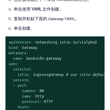
单击
使用 YAML 文件创建
。
复制并粘贴下面的 Gateway YAML。
单击
创建
。
apiVersion:
networking.istio.io/v1alpha3
kind:
Gateway
metadata:
name:
bookinfo-gateway
spec:
selector:
istio:
ingressgateway
# use istio default
servers:
-
port:
number:
80
name:
http
protocol:
HTTP
hosts: