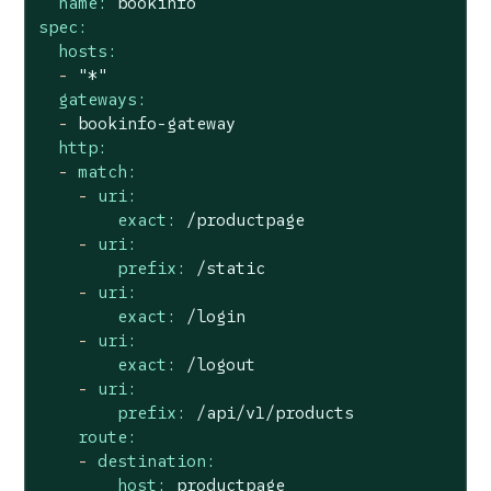
name:
bookinfo
spec:
hosts:
-
"*"
gateways:
-
bookinfo-gateway
http:
-
match:
-
uri:
exact:
/productpage
-
uri:
prefix:
/static
-
uri:
exact:
/login
-
uri:
exact:
/logout
-
uri:
prefix:
/api/v1/products
route:
-
destination:
host:
productpage