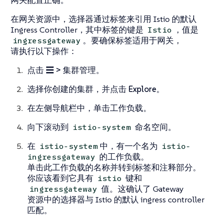
在网关资源中，选择器通过标签来引用 Istio 的默认
Ingress Controller，其中标签的键是
，值是
Istio
。要确保标签适用于网关，
ingressgateway
请执行以下操作：
点击
☰ > 集群管理
。
选择你创建的集群，并点击
Explore
。
在左侧导航栏中，单击
工作负载
。
向下滚动到
命名空间。
istio-system
在
中，有一个名为
istio-system
istio-
的工作负载。
ingressgateway
单击此工作负载的名称并转到
标签和注释
部分。
你应该看到它具有
键和
istio
值。这确认了 Gateway
ingressgateway
资源中的选择器与 Istio 的默认 ingress controller
匹配。