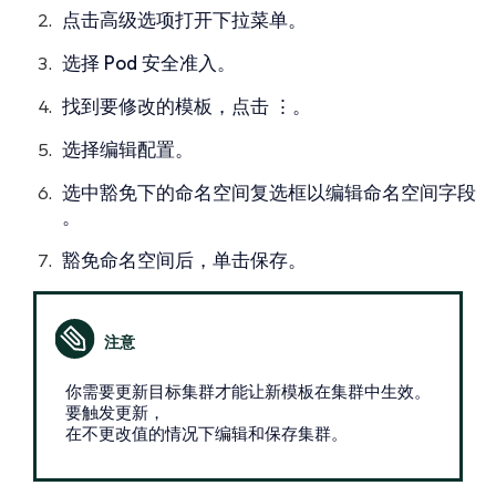
点击
高级选项
打开下拉菜单。
选择
Pod 安全准入
。
找到要修改的模板，点击
⋮
。
选择
编辑配置
。
选中
豁免
下的
命名空间
复选框以编辑
命名空间
字段
。
豁免命名空间后，单击
保存
。
你需要更新目标集群才能让新模板在集群中生效。
要触发更新，
在不更改值的情况下编辑和保存集群。