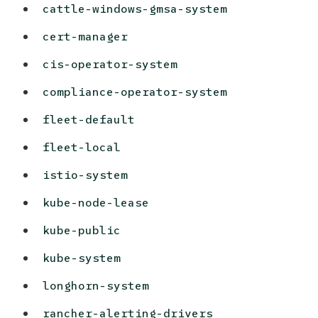
cattle-windows-gmsa-system
cert-manager
cis-operator-system
compliance-operator-system
fleet-default
fleet-local
istio-system
kube-node-lease
kube-public
kube-system
longhorn-system
rancher-alerting-drivers