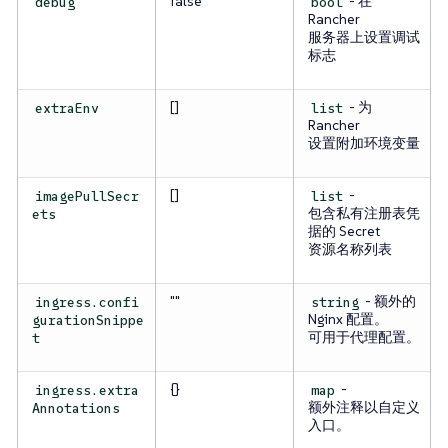
false
- 在
debug
bool
Rancher
服务器上设置调试
标志
[]
- 为
extraEnv
list
Rancher
设置附加环境变量
[]
-
imagePullSecr
list
包含私有注册表凭
ets
据的 Secret
资源名称列表
""
- 额外的
ingress.confi
string
Nginx 配置。
gurationSnippe
可用于代理配置。
t
{}
-
ingress.extra
map
额外注释以自定义
Annotations
入口。