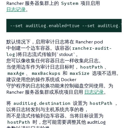
Rancher 服务器集群上的
项目启用
System
日志记录
。
--set auditLog.enabled=true --set auditLog.le
默认情况下，启用审计日志将在 Rancher pod
中创建一个边车容器。该容器(
rancher-audit-
)将日志流式传输到`stdout`。
log
您可以像收集任何容器日志一样收集此日志。
当使用边车作为审计日志目标时，
、
hostPath
、
和
选项不适用。
maxAge
maxBackups
maxSize
建议使用您的操作系统或 Docker
守护程序的日志轮换功能来控制磁盘空间使用。为
Rancher 服务器集群或系统项目启用
日志记录
。
将
设置为
，
auditLog.destination
hostPath
以将日志转发到与主机系统共享的卷，
而不是流式传输到边车容器。当将目标设置为
时，您可能需要调整其他 auditLog
hostPath