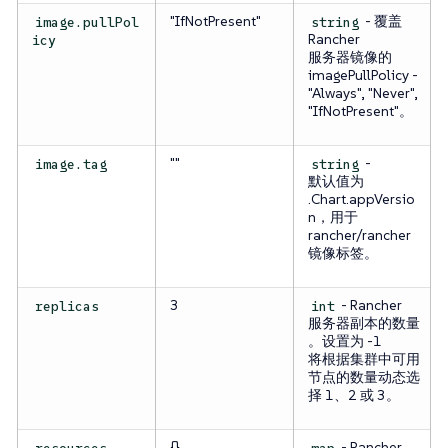
"IfNotPresent"
- 覆盖
image.pullPol
string
Rancher
icy
服务器镜像的
imagePullPolicy -
"Always", "Never",
"IfNotPresent"。
""
-
image.tag
string
默认值为
.Chart.appVersio
n，用于
rancher/rancher
镜像标签。
3
- Rancher
replicas
int
服务器副本的数量
。设置为 -1
将根据集群中可用
节点的数量动态选
择 1、2 或 3。
{}
- Rancher
resources
map