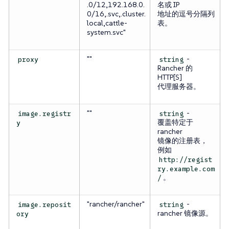
.0/12,192.168.0.
名或 IP
0/16,.svc,.cluster.
地址的逗号分隔列
local,cattle-
表。
system.svc"
""
-
proxy
string
Rancher 的
HTTP[S]
代理服务器。
""
-
image.registr
string
覆盖特定于
y
rancher
镜像的注册表，
例如
http://regist
ry.example.com
。
/
"rancher/rancher"
-
image.reposit
string
rancher 镜像源。
ory