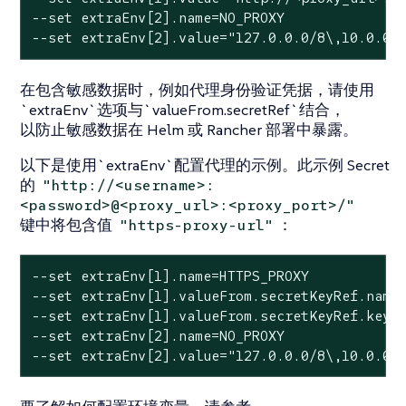
--set extraEnv[2].name=NO_PROXY

--set extraEnv[2].value="127.0.0.0/8\,10.0.0.
在包含敏感数据时，例如代理身份验证凭据，请使用
`extraEnv`选项与`valueFrom.secretRef`结合，
以防止敏感数据在 Helm 或 Rancher 部署中暴露。
以下是使用`extraEnv`配置代理的示例。此示例 Secret
的
"http://<username>:
<password>@<proxy_url>:<proxy_port>/"
键中将包含值
：
"https-proxy-url"
--set extraEnv[1].name=HTTPS_PROXY

--set extraEnv[1].valueFrom.secretKeyRef.name=
--set extraEnv[1].valueFrom.secretKeyRef.key=h
--set extraEnv[2].name=NO_PROXY

--set extraEnv[2].value="127.0.0.0/8\,10.0.0.