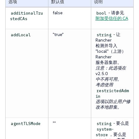
选项
默认值
说明
false
- 请参见
additionalTru
bool
附加受信任的 CA
stedCAs
"true"
- 让
addLocal
string
Rancher
检测并导入
"local"（上游）
Rancher
服务器集群。
注意：此选项在
v2.5.0
中不再可用。
考虑使用
restrictedAdm
in
选项以防止用户修
改本地群集。
""
- 要么是
agentTLSMode
string
system-
，要么是
store