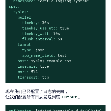
namespace:
"cattle-logging-system"
spec:
syslog:
buffer:
timekey:
30s
timekey_use_utc:
true
timekey_wait:
10s
flush_interval:
5s
format:
type:
json
app_name_field:
test
host:
syslog.example.com
insecure:
true
port:
514
transport:
tcp
现在我们已经配置了日志的去向，
让我们配置所有日志发送到该
。
Output
apiVersion:
logging.banzaicloud.io/v1beta1