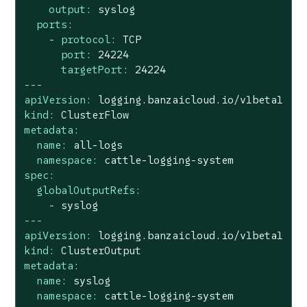
output:
syslog
ports:
-
protocol:
TCP
port:
24224
targetPort:
24224
---
apiVersion:
logging.banzaicloud.io/v1beta1
kind:
ClusterFlow
metadata:
name:
all-logs
namespace:
cattle-logging-system
spec:
globalOutputRefs:
-
syslog
---
apiVersion:
logging.banzaicloud.io/v1beta1
kind:
ClusterOutput
metadata:
name:
syslog
namespace:
cattle-logging-system