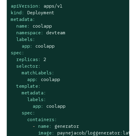
apiVersion:
apps/v1
kind:
Deployment
metadata:
name:
coolapp
namespace:
devteam
labels:
app:
coolapp
spec:
replicas:
2
selector:
matchLabels:
app:
coolapp
template:
metadata:
labels:
app:
coolapp
spec:
containers:
-
name:
generator
image:
paynejacob/loggenerator:late