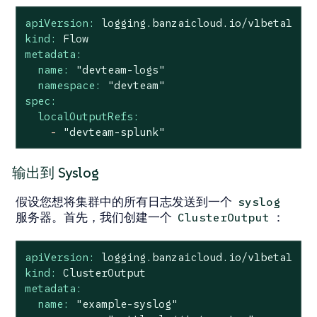
apiVersion:
logging.banzaicloud.io/v1beta1
kind:
Flow
metadata:
name:
"devteam-logs"
namespace:
"devteam"
spec:
localOutputRefs:
-
"devteam-splunk"
输出到 Syslog
假设您想将集群中的所有日志发送到一个
syslog
服务器。首先，我们创建一个
：
ClusterOutput
apiVersion:
logging.banzaicloud.io/v1beta1
kind:
ClusterOutput
metadata:
name:
"example-syslog"