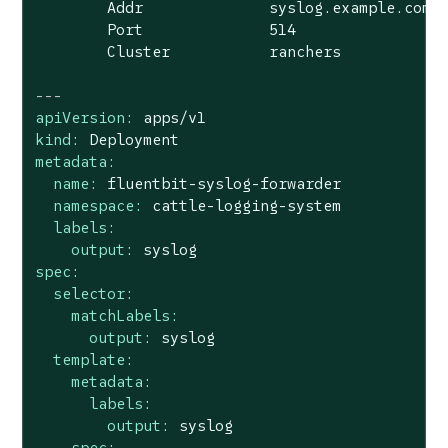
Addr
syslog.example.com
Port
514
Cluster
ranchers
---
apiVersion:
apps/v1
kind:
Deployment
metadata:
name:
fluentbit-syslog-forwarder
namespace:
cattle-logging-system
labels:
output:
syslog
spec:
selector:
matchLabels:
output:
syslog
template:
metadata:
labels:
output:
syslog
spec: