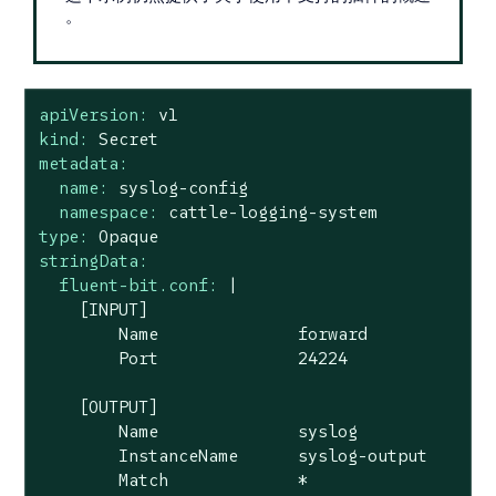
。
apiVersion:
v1
kind:
Secret
metadata:
name:
syslog-config
namespace:
cattle-logging-system
type:
Opaque
stringData:
fluent-bit.conf:
|

    [INPUT]

        Name              forward

[OUTPUT]
Name
syslog
InstanceName
syslog-output
Match
*