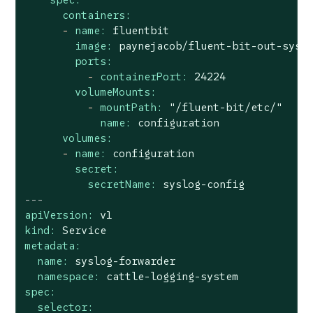
containers:
-
name:
fluentbit
image:
paynejacob/fluent-bit-out-sysl
ports:
-
containerPort:
24224
volumeMounts:
-
mountPath:
"/fluent-bit/etc/"
name:
configuration
volumes:
-
name:
configuration
secret:
secretName:
syslog-config
---
apiVersion:
v1
kind:
Service
metadata:
name:
syslog-forwarder
namespace:
cattle-logging-system
spec:
selector: