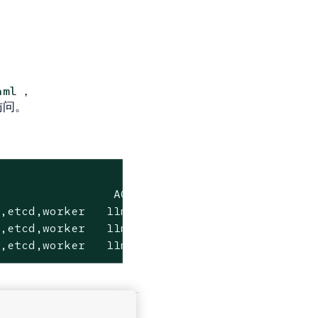
，
aml
访问。
                AGE       VERSION

,etcd,worker   11m       v1.10.1

,etcd,worker   11m       v1.10.1

e,etcd,worker   11m       v1.10.1